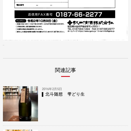
蔵元コメント
関連記事
2016年2月5日
北斗随想 雫どり生