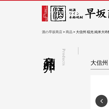
酒の早坂商店
>
商品
>
大信州 稲光 純米大吟
商品紹介
Products
大信州