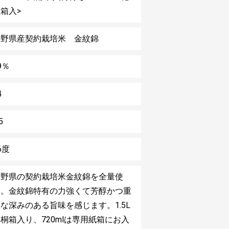
箱入>
長野県産契約栽培米 金紋錦
9％
4
5
6度
長野県の契約栽培米金紋錦を全量使
用。金紋錦特有の力強くて芳醇かつ重
な深みのある旨味を感じます。1.5L
桐箱入り、720mlは専用紙箱にお入