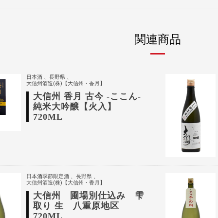
関連商品
日本酒
長野県
大信州酒造(株)【大信州・香月】
大信州 香月 古今 -ここん-
純米大吟醸【火入】
720ML
日本酒季節限定酒
長野県
大信州酒造(株)【大信州・香月】
大信州 圃場別仕込み 雫
取り 生 八重原地区
720ML