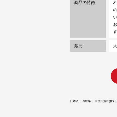
商品の特徴
蔵元
大
日本酒
長野県
大信州酒造(株)