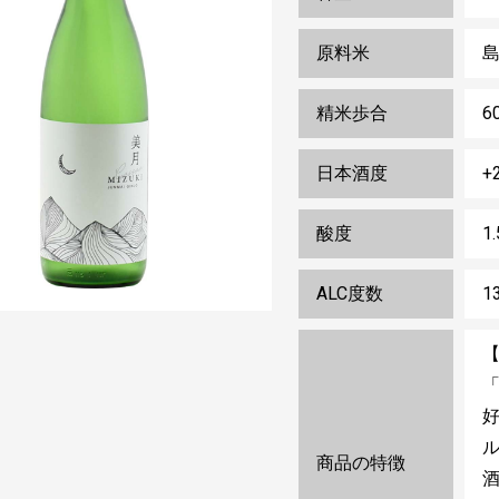
原料米
島
精米歩合
6
日本酒度
+
酸度
1
ALC度数
1
「
商品の特徴