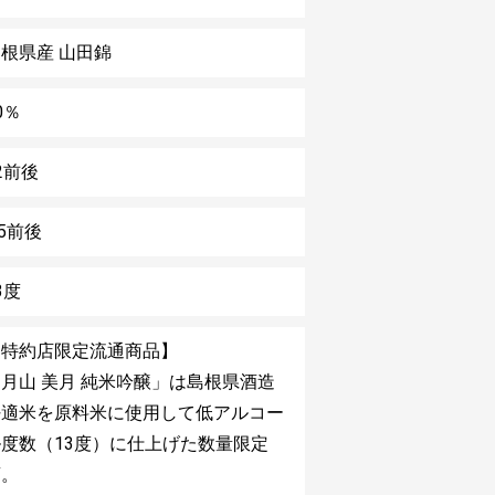
根県産 山田錦
0％
2前後
.5前後
3度
【特約店限定流通商品】
月山 美月 純米吟醸」は島根県酒造
好適米を原料米に使用して低アルコー
ル度数（13度）に仕上げた数量限定
酒。