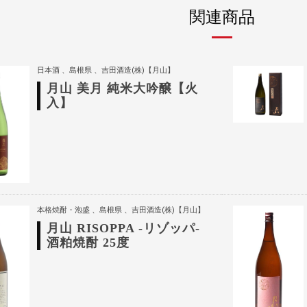
関連商品
日本酒
島根県
吉田酒造(株)【月山】
月山 美月 純米大吟醸【火
入】
本格焼酎・泡盛
島根県
吉田酒造(株)【月山】
月山 RISOPPA -リゾッパ-
酒粕焼酎 25度