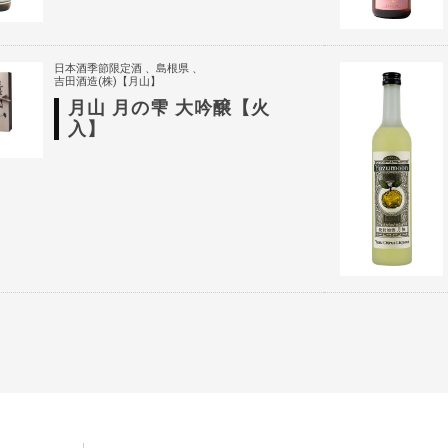
日本酒季節限定酒
島根県
吉田酒造(株)【月山】
月山 月の雫 大吟醸【火
入】