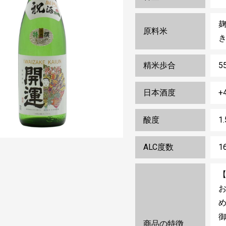
原料米
精米歩合
5
日本酒度
+
酸度
1
ALC度数
1
め
商品の特徴