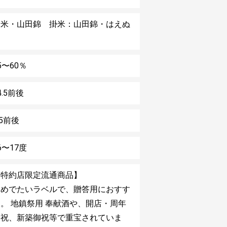
麹米・山田錦 掛米：山田錦・はえぬ
き
5〜60％
4.5前後
.5前後
6〜17度
【特約店限定流通商品】
おめでたいラベルで、贈答用におすす
。 地鎮祭用 奉献酒や、開店・周年
御祝、新築御祝等で重宝されていま