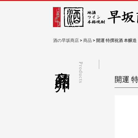
酒の早坂商店
>
商品
>
開運 特撰祝酒 本醸造【
商品紹介
Products
開運 特