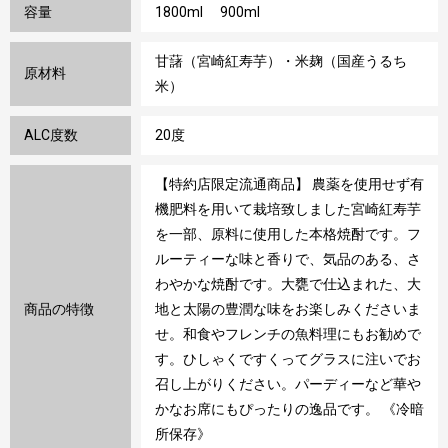
容量
1800ml 900ml
甘藷（宮崎紅寿芋）・米麹（国産うるち
原材料
米）
ALC度数
20度
【特約店限定流通商品】 農薬を使用せず有
機肥料を用いて栽培致しました宮崎紅寿芋
を一部、原料に使用した本格焼酎です。フ
ルーティーな味と香りで、気品のある、さ
わやかな焼酎です。大甕で仕込まれた、大
商品の特徴
地と太陽の豊潤な味をお楽しみくださいま
せ。和食やフレンチの魚料理にもお勧めで
す。ひしゃくですくってグラスに注いでお
召し上がりください。パーディーなど華や
かなお席にもぴったりの逸品です。 《冷暗
所保存》