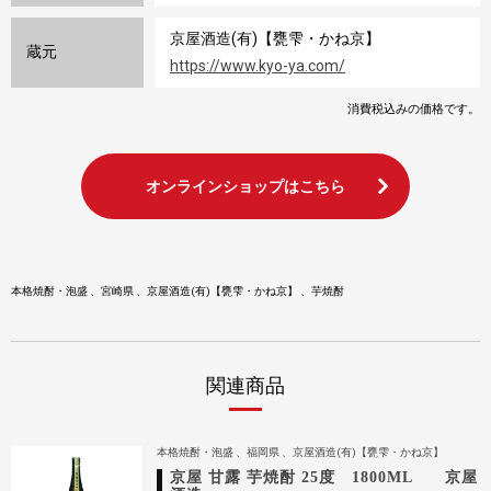
京屋酒造(有)【甕雫・かね京】
蔵元
https://www.kyo-ya.com/
消費税込みの価格です。
オンラインショップはこちら
本格焼酎・泡盛
宮崎県
京屋酒造(有)【甕雫・かね京】
芋焼酎
関連商品
本格焼酎・泡盛
福岡県
京屋酒造(有)【甕雫・かね京】
京屋 甘露 芋焼酎 25度 1800ML 京屋