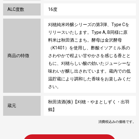
ALC度数
16度
刈穂純米吟醸シリーズの第3弾、Type Cを
リリースいたします。Type A, B同様に原
料米は秋田酒こまち。酵母は金沢酵母
（K1401）を使用し、酢酸イソアミル系の
商品の特徴
さわやかで程よい甘やかさを感じる香とと
もに、刈穂らしい酸の効いたジューシーな
味わいが醸し出されています。蔵内での低
温貯蔵により調和した香味をお楽しみくだ
さい。
秋田清酒(株)【刈穂・やまとしずく・出羽
蔵元
鶴】
消費税込みの価格です。