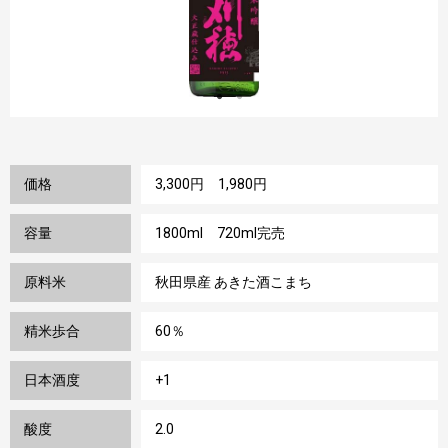
価格
3,300円 1,980円
容量
1800ml 720ml完売
原料米
秋田県産 あきた酒こまち
精米歩合
60％
日本酒度
+1
酸度
2.0