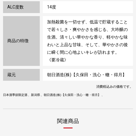
ALC度数
14度
加熱殺菌を一切せず、低温で貯蔵すること
で若々しさ・爽やかさを感じる、大吟醸の
生酒。清々しい華やかな香り、軽やかな味
商品の特徴
わいと上品な甘味、そして、華やかさの後
に瞬く間に心地よいキレが訪れます。
《要冷蔵》
蔵元
朝日酒造(株)【久保田・洗心・轍・得月】
消費税込みの価格です。
日本酒季節限定酒
新潟県
朝日酒造(株)【久保田・洗心・轍・得月】
関連商品