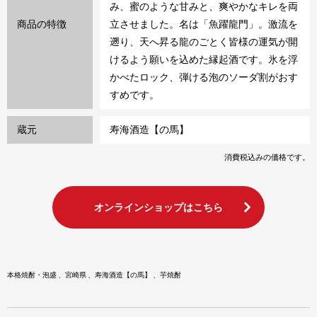
み、蜜のような甘みと、爽やかなキレを両
商品の特徴
立させました。名は「魚躍龍門」。激流を
遡り、天へ昇る龍のごとく皆様の運気が開
けるよう願いを込めた縁起酒です。氷を浮
かべたロック、弾ける泡のソーダ割がおす
すめです。
蔵元
寿海酒造【の馬】
消費税込みの価格です。
オンラインショップはこちら
本格焼酎・泡盛
宮崎県
寿海酒造【の馬】
芋焼酎