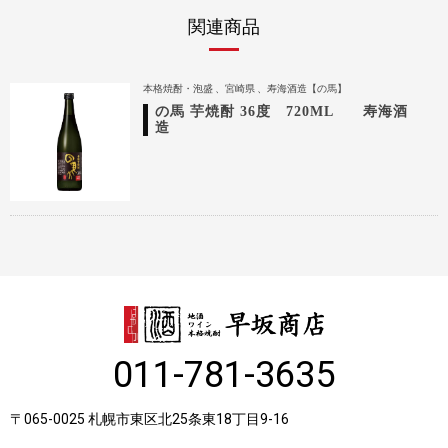
関連商品
本格焼酎・泡盛
宮崎県
寿海酒造【の馬】
の馬 芋焼酎 36度 720ML 寿海酒
造
011-781-3635
〒065-0025 札幌市東区北25条東18丁目9-16