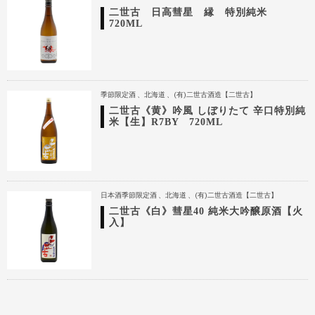
二世古 日高彗星 縁 特別純米
720ML
季節限定酒
北海道
(有)二世古酒造【二世古】
二世古《黄》吟風 しぼりたて 辛口特別純
米【生】R7BY 720ML
日本酒季節限定酒
北海道
(有)二世古酒造【二世古】
二世古《白》彗星40 純米大吟醸原酒【火
入】