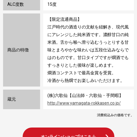
ALC度数
15度
【限定流通商品】
江戸時代の酒造りの文献を紐解き、現代風
にアレンジした純米酒です。濃醇甘口の純
米酒。舌から喉へ滑り込むうっとりする甘
商品の特徴
味とまろやかな味わいは五段仕込みならで
はのものです。甘口タイプですが燗酒でも
すっきりとした後味が楽しめます。
燗酒コンテストで最高金賞を受賞。
冷酒から熱燗でお楽しみいただけます。
(株)六歌仙【山法師・六歌仙・手間暇】
蔵元
http://www.yamagata-rokkasen.co.jp/
消費税込みの価格です。
オンラインショップはこちら