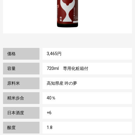
価格
3,465円
容量
720ml 専用化粧箱付
原料米
高知県産 吟の夢
精米歩合
40％
日本酒度
+6
酸度
1.8