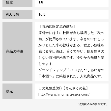
酸度
1.8
ALC度数
16度
【特約店限定流通商品】
原料米には主に杜氏が自ら栽培した「秋の
精」が使用されています。辛さの中にしっ
かりとした米の旨味がある、程よい酸味を
商品の特徴
感じる辛口酒は、旨くて辛い、飲み飽きの
しない特別純米酒です。冷やから熱燗と楽
しめます。
グランドジャンプ「いっぽん〜しあわせの
日本酒〜」に掲載された、人気商品です。
日の丸醸造(株)【まんさくの花】
蔵元
http://www.hinomaru-sake.com/
消費税込みの価格です。