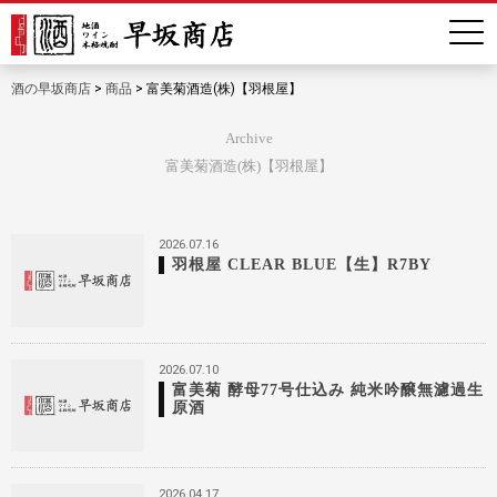
酒の早坂商店
>
商品
>
富美菊酒造(株)【羽根屋】
Archive
富美菊酒造(株)【羽根屋】
2026.07.16
羽根屋 CLEAR BLUE【生】R7BY
2026.07.10
富美菊 酵母77号仕込み 純米吟醸無濾過生
原酒
2026.04.17