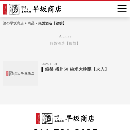
酒の早坂商店
>
商品
>
銀盤酒造【銀盤】
Archive
銀盤酒造【銀盤】
2025.11.01
銀盤 播州50 純米大吟醸【火入】