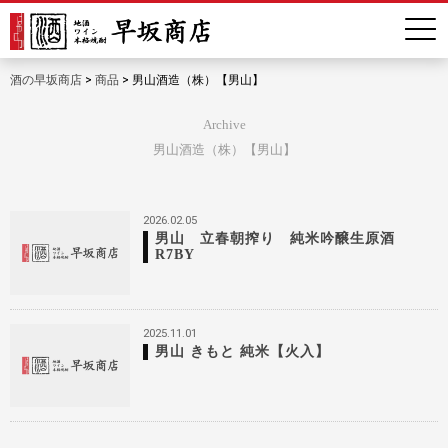
酒の早坂商店
>
商品
>
男山酒造（株）【男山】
Archive
男山酒造（株）【男山】
2026.02.05
男山 立春朝搾り 純米吟醸生原酒
R7BY
2025.11.01
男山 きもと 純米【火入】