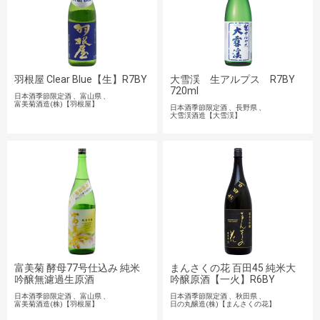
羽根屋 Clear Blue【生】R7BY
大雪渓 生アルプス R7BY
720ml
日本酒季節限定酒
富山県
富美菊酒造(株)【羽根屋】
日本酒季節限定酒
長野県
大雪渓酒造【大雪渓】
富美菊 酵母77号仕込み 純米
まんさくの花 百田45 純米大
吟醸無濾過生原酒
吟醸原酒【一火】R6BY
日本酒季節限定酒
富山県
日本酒季節限定酒
秋田県
富美菊酒造(株)【羽根屋】
日の丸醸造(株)【まんさくの花】