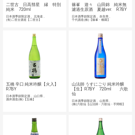
二世古 日高彗星 縁 特別
篠峯 遊々 山田錦 純米無
純米 720ml
濾過生原酒 夏越ver. R7BY
日本酒季節限定酒
北海道
日本酒季節限定酒
奈良県
(有)二世古酒造【二世古】
千代酒造(株)【篠峯・櫛羅】
五橋 辛口 純米吟醸【火入】
山法師 うすにごり 純米吟醸
R7BY
【生】R7BY 720ml 六歌
仙
日本酒季節限定酒
山口県
酒井酒造(株)【五橋】
日本酒季節限定酒
山形県
(株)六歌仙【山法師・六歌仙・手間暇】