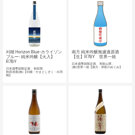
刈穂 Horizon Blue-ホライゾン
南方 純米吟醸無濾過原酒
ブルー- 純米吟醸【火入】
【生】R7BY 世界一統
R7BY
日本酒季節限定酒
和歌山県
(株)世界一統【南方・和歌のめぐみ】
日本酒季節限定酒
秋田県
秋田清酒(株)【刈穂・やまとしずく・出羽
鶴】