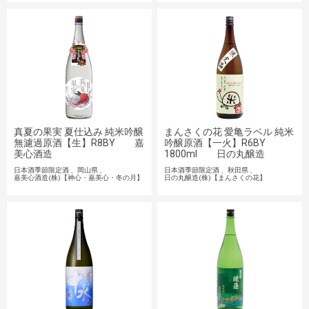
真夏の果実 夏仕込み 純米吟醸
まんさくの花 愛亀ラベル 純米
無濾過原酒【生】R8BY 嘉
吟醸原酒【一火】R6BY
美心酒造
1800ml 日の丸醸造
日本酒季節限定酒
岡山県
日本酒季節限定酒
秋田県
嘉美心酒造(株)【神心・嘉美心・冬の月】
日の丸醸造(株)【まんさくの花】