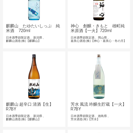
麒麟山 たゆたいしっぷ 純
神心 創醸・きもと 雄町純
米酒 720ml
米原酒【一火】720ml
日本酒季節限定酒
新潟県
日本酒季節限定酒
岡山県
麒麟山酒造(株)【麒麟山】
嘉美心酒造(株)【神心・嘉美心・冬の月】
麒麟山 超辛口 清酒【生】
芳水 風流 吟醸生貯蔵【一火】
R7BY
R7BY
日本酒季節限定酒
新潟県
日本酒季節限定酒
徳島県
麒麟山酒造(株)【麒麟山】
芳水酒造(有)【芳水】