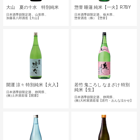
大山 夏の十水 特別純米
惣誉 睡蓮 純米【一火】R7BY
日本酒季節限定酒
山形県
日本酒季節限定酒
栃木県
加藤喜八郎酒造【大山】
惣誉酒造（株）【惣誉】
開運 涼々 特別純米【火入】
若竹 鬼ころし なまざけ 特別
純米【生】
日本酒季節限定酒
静岡県
(株)土井酒造場【開運】
日本酒季節限定酒
静岡県
(株)大村屋酒造場【若竹・おんな泣かせ】