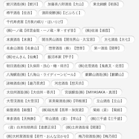
鯉川酒造(株)【鯉川】
加藤喜八郎酒造【大山】
東北銘醸【初孫】
樽平酒造【住吉】
酒田発酵(株)【どぶろく】
千代寿虎屋【月夜の眠り・ほいりげ】
(株)一ノ蔵【祥雲金龍・一ノ蔵・掌・すず音】
(株)佐浦【浦霞】
末廣酒造【末廣】
開当男山酒造【開当男山・久宝居】
大七酒造【大七】
名倉山酒造【名倉山】
惣誉酒造（株）【惣誉】
第一酒造【開華】
(株)せんきん【仙禽】
飯沼本家【甲子】
朝日酒造(株)【久保田・洗心・轍・得月】
(株)北雪酒造【鬼夜叉・北雪】
八海醸造(株)【八海山・ライディーンビール】
麒麟山酒造(株)【麒麟山】
諸橋酒造(株)【越乃景虎】
河忠酒造【想天坊】
大信州酒造(株)【大信州・香月】
宮坂醸造(株)【MIYASAKA・真澄】
大雪渓酒造【大雪渓】
富美菊酒造(株)【羽根屋】
立山酒造【立山】
銀盤酒造【銀盤】
(株)福光屋【黒帯・加賀鳶】
菊姫（資）【菊姫】
車多酒造【天狗舞】
常山酒造（資）【常山】
(株)三千盛【三千盛】
（資）白木恒助商店【達磨正宗】
(株)土井酒造場【開運】
(株)大村屋酒造場【若竹・おんな泣かせ】
梅乃宿酒造(株)【梅乃宿】