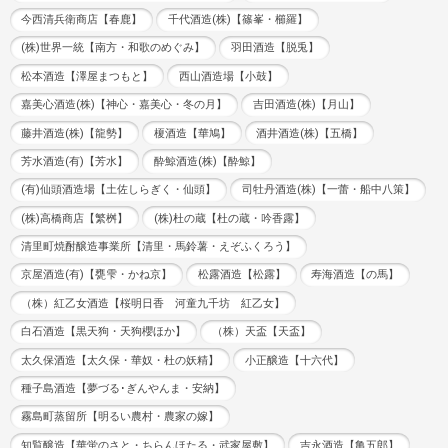
今西清兵衛商店【春鹿】
千代酒造(株)【篠峯・櫛羅】
(株)世界一統【南方・和歌のめぐみ】
羽田酒造【脱兎】
松本酒造【澤屋まつもと】
西山酒造場【小鼓】
嘉美心酒造(株)【神心・嘉美心・冬の月】
吉田酒造(株)【月山】
藤井酒造(株)【龍勢】
榎酒造【華鳩】
酒井酒造(株)【五橋】
芳水酒造(有)【芳水】
酔鯨酒造(株)【酔鯨】
(有)仙頭酒造場【土佐しらぎく・仙頭】
司牡丹酒造(株)【一蕾・船中八策】
(株)高橋商店【繁桝】
(株)杜の蔵【杜の蔵・吟香露】
清里町焼酎醸造事業所【清里・馬鈴薯・えぞふくろう】
京屋酒造(有)【甕雫・かね京】
松露酒造【松露】
寿海酒造【の馬】
（株）紅乙女酒造【桜明日香 河童九千坊 紅乙女】
白石酒造【黒天狗・天狗櫻ほか】
（株）天盃【天盃】
太久保酒造【太久保・華奴・杜の妖精】
小正醸造【十六代】
種子島酒造【夢づる･ぎんやんま・安納】
霧島町蒸留所【明るい農村・農家の嫁】
知覧醸造【華蛍のさと・ちらんほたる・武家屋敷】
吉永酒造【亀五郎】