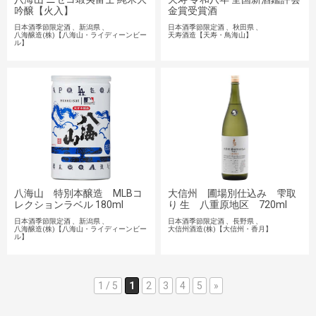
吟醸【火入】
金賞受賞酒
日本酒季節限定酒
新潟県
日本酒季節限定酒
秋田県
八海醸造(株)【八海山・ライディーンビー
天寿酒造【天寿・鳥海山】
ル】
八海山 特別本醸造 MLBコ
大信州 圃場別仕込み 雫取
レクションラベル 180ml
り 生 八重原地区 720ml
日本酒季節限定酒
新潟県
日本酒季節限定酒
長野県
八海醸造(株)【八海山・ライディーンビー
大信州酒造(株)【大信州・香月】
ル】
1 / 5
1
2
3
4
5
»