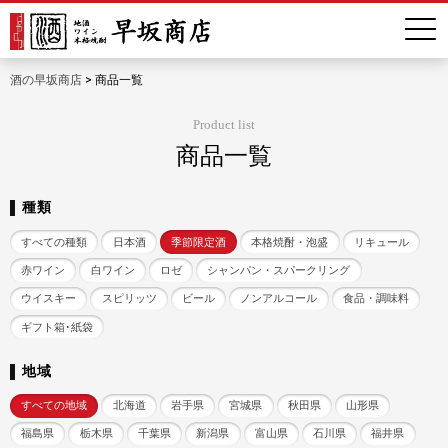
酒の早坂商店
>
商品一覧
Product list
商品一覧
種類
すべての種類
日本酒
季節限定酒
本格焼酎・泡盛
リキュール
赤ワイン
白ワイン
ロゼ
シャンパン・スパークリング
ウイスキー
スピリッツ
ビール
ノンアルコール
食品・調味料
ギフト箱･紙袋
地域
すべての地域
北海道
岩手県
宮城県
秋田県
山形県
福島県
栃木県
千葉県
新潟県
富山県
石川県
福井県