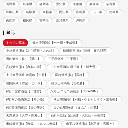
長野県
岐阜県
静岡県
愛知県
京都府
兵庫県
奈良県
和歌山県
鳥取県
島根県
岡山県
広島県
山口県
徳島県
高知県
福岡県
宮崎県
鹿児島県
沖縄県
蔵元
すべての蔵元
日本清酒(株)【十一州・千歳鶴】
小林酒造(株)【北斗随想・北の錦】
福司酒造(株)【福司・五色彩雲】
男山酒造（株）【男山】
三千櫻酒造【三千櫻】
高砂酒造(株)【農家の酒】
上川大雪酒造 緑丘蔵【上川大雪】
上川大雪酒造 碧雲蔵【十勝】
国稀酒造(株)【国稀】
箱館醸蔵【郷宝・といき】
碓氷三郎商店【北の勝】
(有)二世古酒造【二世古】
八海山 ニセコ蒸留所【ohoroGIN】
(有)月の輪酒造店【月の輪】
秋田清酒(株)【刈穂・やまとしずく・出羽鶴】
(株)齋彌酒造店【雪の茅舎】
日の丸醸造(株)【まんさくの花】
天寿酒造【天寿・鳥海山】
(株)六歌仙【山法師・六歌仙・手間暇】
米鶴酒造(株)【米鶴・マルマス米鶴】
出羽桜酒造(株)【出羽桜・雪漫々】