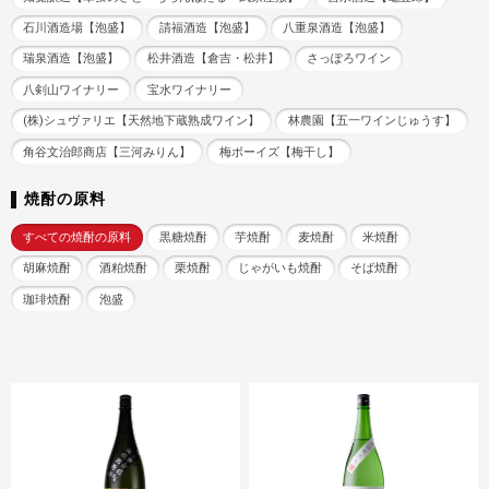
石川酒造場【泡盛】
請福酒造【泡盛】
八重泉酒造【泡盛】
瑞泉酒造【泡盛】
松井酒造【倉吉・松井】
さっぽろワイン
八剣山ワイナリー
宝水ワイナリー
(株)シュヴァリエ【天然地下蔵熟成ワイン】
林農園【五一ワインじゅうす】
角谷文治郎商店【三河みりん】
梅ボーイズ【梅干し】
焼酎の原料
すべての焼酎の原料
黒糖焼酎
芋焼酎
麦焼酎
米焼酎
胡麻焼酎
酒粕焼酎
栗焼酎
じゃがいも焼酎
そば焼酎
珈琲焼酎
泡盛