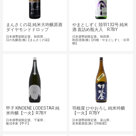
まんさくの花 純米大吟醸原酒
やまとしずく 陸羽132号 純米
ダイヤモンドドロップ
酒 直詰め瓶火入 R7BY
日本酒季節限定酒
秋田県
日本酒季節限定酒
秋田県
日の丸醸造(株)【まんさくの花】
秋田清酒(株)【刈穂・やまとしずく・出羽
鶴】
甲子 KINOENE LODESTAR 純
羽根屋 ひやおろし 純米吟醸
米吟醸【一火】R7BY
【一火】R7BY
日本酒季節限定酒
千葉県
日本酒季節限定酒
富山県
飯沼本家【甲子】
富美菊酒造(株)【羽根屋】