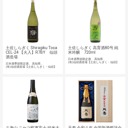
土佐しらぎく Shiragiku Tosa
土佐しらぎく 高育酒80号 純
CEL-24 【火入】R7BY 仙頭
米吟醸 720ml
酒造場
日本酒季節限定酒
高知県
(有)仙頭酒造場【土佐しらぎく・仙頭】
日本酒季節限定酒
高知県
(有)仙頭酒造場【土佐しらぎく・仙頭】
八海山 ニセコ蝦夷富士 純米大
天寿 令和八年 全国新酒鑑評会