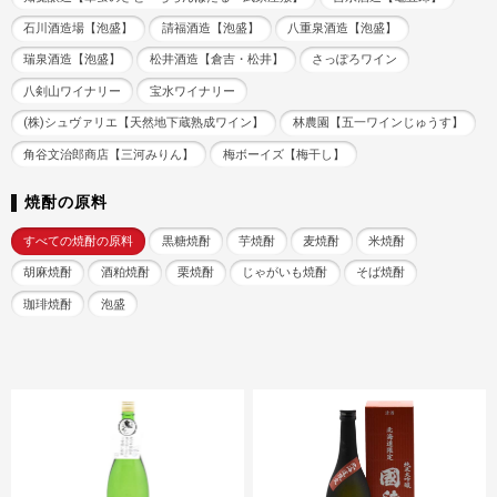
石川酒造場【泡盛】
請福酒造【泡盛】
八重泉酒造【泡盛】
瑞泉酒造【泡盛】
松井酒造【倉吉・松井】
さっぽろワイン
八剣山ワイナリー
宝水ワイナリー
(株)シュヴァリエ【天然地下蔵熟成ワイン】
林農園【五一ワインじゅうす】
角谷文治郎商店【三河みりん】
梅ボーイズ【梅干し】
焼酎の原料
すべての焼酎の原料
黒糖焼酎
芋焼酎
麦焼酎
米焼酎
胡麻焼酎
酒粕焼酎
栗焼酎
じゃがいも焼酎
そば焼酎
珈琲焼酎
泡盛