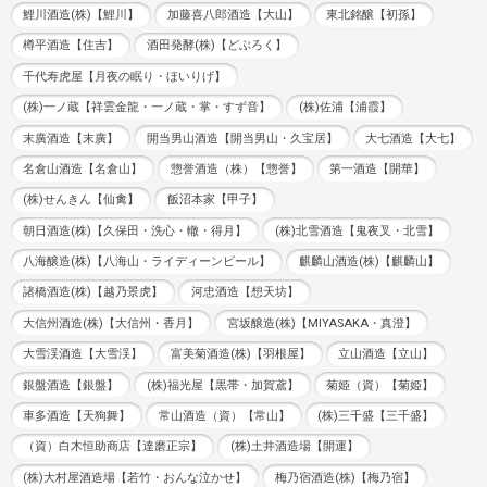
鯉川酒造(株)【鯉川】
加藤喜八郎酒造【大山】
東北銘醸【初孫】
樽平酒造【住吉】
酒田発酵(株)【どぶろく】
千代寿虎屋【月夜の眠り・ほいりげ】
(株)一ノ蔵【祥雲金龍・一ノ蔵・掌・すず音】
(株)佐浦【浦霞】
末廣酒造【末廣】
開当男山酒造【開当男山・久宝居】
大七酒造【大七】
名倉山酒造【名倉山】
惣誉酒造（株）【惣誉】
第一酒造【開華】
(株)せんきん【仙禽】
飯沼本家【甲子】
朝日酒造(株)【久保田・洗心・轍・得月】
(株)北雪酒造【鬼夜叉・北雪】
八海醸造(株)【八海山・ライディーンビール】
麒麟山酒造(株)【麒麟山】
諸橋酒造(株)【越乃景虎】
河忠酒造【想天坊】
大信州酒造(株)【大信州・香月】
宮坂醸造(株)【MIYASAKA・真澄】
大雪渓酒造【大雪渓】
富美菊酒造(株)【羽根屋】
立山酒造【立山】
銀盤酒造【銀盤】
(株)福光屋【黒帯・加賀鳶】
菊姫（資）【菊姫】
車多酒造【天狗舞】
常山酒造（資）【常山】
(株)三千盛【三千盛】
（資）白木恒助商店【達磨正宗】
(株)土井酒造場【開運】
(株)大村屋酒造場【若竹・おんな泣かせ】
梅乃宿酒造(株)【梅乃宿】