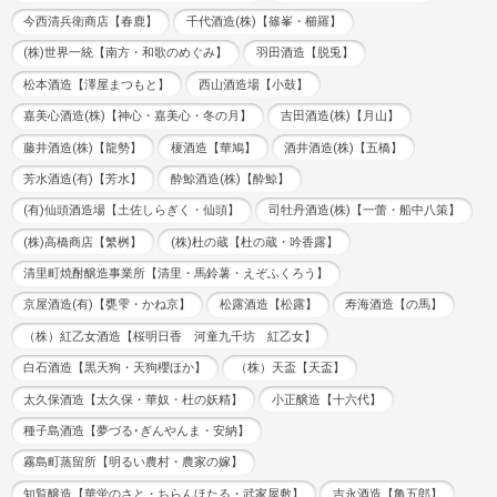
今西清兵衛商店【春鹿】
千代酒造(株)【篠峯・櫛羅】
(株)世界一統【南方・和歌のめぐみ】
羽田酒造【脱兎】
松本酒造【澤屋まつもと】
西山酒造場【小鼓】
嘉美心酒造(株)【神心・嘉美心・冬の月】
吉田酒造(株)【月山】
藤井酒造(株)【龍勢】
榎酒造【華鳩】
酒井酒造(株)【五橋】
芳水酒造(有)【芳水】
酔鯨酒造(株)【酔鯨】
(有)仙頭酒造場【土佐しらぎく・仙頭】
司牡丹酒造(株)【一蕾・船中八策】
(株)高橋商店【繁桝】
(株)杜の蔵【杜の蔵・吟香露】
清里町焼酎醸造事業所【清里・馬鈴薯・えぞふくろう】
京屋酒造(有)【甕雫・かね京】
松露酒造【松露】
寿海酒造【の馬】
（株）紅乙女酒造【桜明日香 河童九千坊 紅乙女】
白石酒造【黒天狗・天狗櫻ほか】
（株）天盃【天盃】
太久保酒造【太久保・華奴・杜の妖精】
小正醸造【十六代】
種子島酒造【夢づる･ぎんやんま・安納】
霧島町蒸留所【明るい農村・農家の嫁】
知覧醸造【華蛍のさと・ちらんほたる・武家屋敷】
吉永酒造【亀五郎】