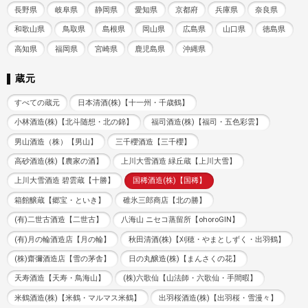
長野県
岐阜県
静岡県
愛知県
京都府
兵庫県
奈良県
和歌山県
鳥取県
島根県
岡山県
広島県
山口県
徳島県
高知県
福岡県
宮崎県
鹿児島県
沖縄県
蔵元
すべての蔵元
日本清酒(株)【十一州・千歳鶴】
小林酒造(株)【北斗随想・北の錦】
福司酒造(株)【福司・五色彩雲】
男山酒造（株）【男山】
三千櫻酒造【三千櫻】
高砂酒造(株)【農家の酒】
上川大雪酒造 緑丘蔵【上川大雪】
上川大雪酒造 碧雲蔵【十勝】
国稀酒造(株)【国稀】
箱館醸蔵【郷宝・といき】
碓氷三郎商店【北の勝】
(有)二世古酒造【二世古】
八海山 ニセコ蒸留所【ohoroGIN】
(有)月の輪酒造店【月の輪】
秋田清酒(株)【刈穂・やまとしずく・出羽鶴】
(株)齋彌酒造店【雪の茅舎】
日の丸醸造(株)【まんさくの花】
天寿酒造【天寿・鳥海山】
(株)六歌仙【山法師・六歌仙・手間暇】
米鶴酒造(株)【米鶴・マルマス米鶴】
出羽桜酒造(株)【出羽桜・雪漫々】