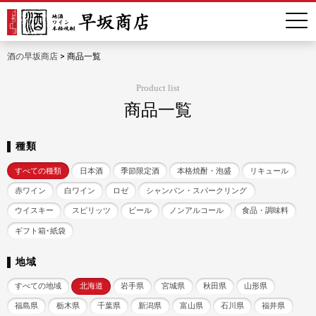
酒の早坂商店
>
商品一覧
Product list
商品一覧
種類
すべての種類
日本酒
季節限定酒
本格焼酎・泡盛
リキュール
赤ワイン
白ワイン
ロゼ
シャンパン・スパークリング
ウイスキー
スピリッツ
ビール
ノンアルコール
食品・調味料
ギフト箱･紙袋
地域
すべての地域
北海道
岩手県
宮城県
秋田県
山形県
福島県
栃木県
千葉県
新潟県
富山県
石川県
福井県