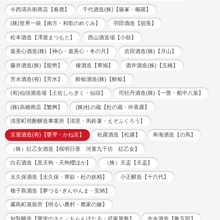
今西清兵衛商店【春鹿】
千代酒造(株)【篠峯・櫛羅】
(株)世界一統【南方・和歌のめぐみ】
羽田酒造【脱兎】
松本酒造【澤屋まつもと】
西山酒造場【小鼓】
嘉美心酒造(株)【神心・嘉美心・冬の月】
吉田酒造(株)【月山】
藤井酒造(株)【龍勢】
榎酒造【華鳩】
酒井酒造(株)【五橋】
芳水酒造(有)【芳水】
酔鯨酒造(株)【酔鯨】
(有)仙頭酒造場【土佐しらぎく・仙頭】
司牡丹酒造(株)【一蕾・船中八策】
(株)高橋商店【繁桝】
(株)杜の蔵【杜の蔵・吟香露】
清里町焼酎醸造事業所【清里・馬鈴薯・えぞふくろう】
京屋酒造(有)【甕雫・かね京】
松露酒造【松露】
寿海酒造【の馬】
（株）紅乙女酒造【桜明日香 河童九千坊 紅乙女】
白石酒造【黒天狗・天狗櫻ほか】
（株）天盃【天盃】
太久保酒造【太久保・華奴・杜の妖精】
小正醸造【十六代】
種子島酒造【夢づる･ぎんやんま・安納】
霧島町蒸留所【明るい農村・農家の嫁】
知覧醸造【華蛍のさと・ちらんほたる・武家屋敷】
吉永酒造【亀五郎】