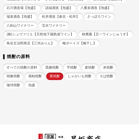
石川酒造場【泡盛】
請福酒造【泡盛】
八重泉酒造【泡盛】
瑞泉酒造【泡盛】
松井酒造【倉吉・松井】
さっぽろワイン
八剣山ワイナリー
宝水ワイナリー
(株)シュヴァリエ【天然地下蔵熟成ワイン】
林農園【五一ワインじゅうす】
角谷文治郎商店【三河みりん】
梅ボーイズ【梅干し】
焼酎の原料
すべての焼酎の原料
黒糖焼酎
芋焼酎
麦焼酎
米焼酎
胡麻焼酎
酒粕焼酎
栗焼酎
じゃがいも焼酎
そば焼酎
珈琲焼酎
泡盛