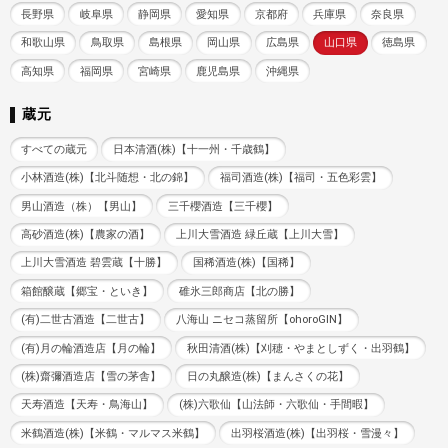
長野県
岐阜県
静岡県
愛知県
京都府
兵庫県
奈良県
和歌山県
鳥取県
島根県
岡山県
広島県
山口県
徳島県
高知県
福岡県
宮崎県
鹿児島県
沖縄県
蔵元
すべての蔵元
日本清酒(株)【十一州・千歳鶴】
小林酒造(株)【北斗随想・北の錦】
福司酒造(株)【福司・五色彩雲】
男山酒造（株）【男山】
三千櫻酒造【三千櫻】
高砂酒造(株)【農家の酒】
上川大雪酒造 緑丘蔵【上川大雪】
上川大雪酒造 碧雲蔵【十勝】
国稀酒造(株)【国稀】
箱館醸蔵【郷宝・といき】
碓氷三郎商店【北の勝】
(有)二世古酒造【二世古】
八海山 ニセコ蒸留所【ohoroGIN】
(有)月の輪酒造店【月の輪】
秋田清酒(株)【刈穂・やまとしずく・出羽鶴】
(株)齋彌酒造店【雪の茅舎】
日の丸醸造(株)【まんさくの花】
天寿酒造【天寿・鳥海山】
(株)六歌仙【山法師・六歌仙・手間暇】
米鶴酒造(株)【米鶴・マルマス米鶴】
出羽桜酒造(株)【出羽桜・雪漫々】