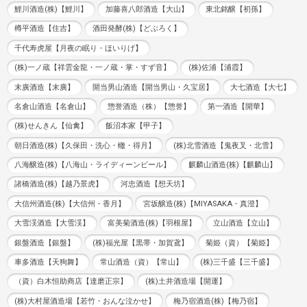
鯉川酒造(株)【鯉川】
加藤喜八郎酒造【大山】
東北銘醸【初孫】
樽平酒造【住吉】
酒田発酵(株)【どぶろく】
千代寿虎屋【月夜の眠り・ほいりげ】
(株)一ノ蔵【祥雲金龍・一ノ蔵・掌・すず音】
(株)佐浦【浦霞】
末廣酒造【末廣】
開当男山酒造【開当男山・久宝居】
大七酒造【大七】
名倉山酒造【名倉山】
惣誉酒造（株）【惣誉】
第一酒造【開華】
(株)せんきん【仙禽】
飯沼本家【甲子】
朝日酒造(株)【久保田・洗心・轍・得月】
(株)北雪酒造【鬼夜叉・北雪】
八海醸造(株)【八海山・ライディーンビール】
麒麟山酒造(株)【麒麟山】
諸橋酒造(株)【越乃景虎】
河忠酒造【想天坊】
大信州酒造(株)【大信州・香月】
宮坂醸造(株)【MIYASAKA・真澄】
大雪渓酒造【大雪渓】
富美菊酒造(株)【羽根屋】
立山酒造【立山】
銀盤酒造【銀盤】
(株)福光屋【黒帯・加賀鳶】
菊姫（資）【菊姫】
車多酒造【天狗舞】
常山酒造（資）【常山】
(株)三千盛【三千盛】
（資）白木恒助商店【達磨正宗】
(株)土井酒造場【開運】
(株)大村屋酒造場【若竹・おんな泣かせ】
梅乃宿酒造(株)【梅乃宿】