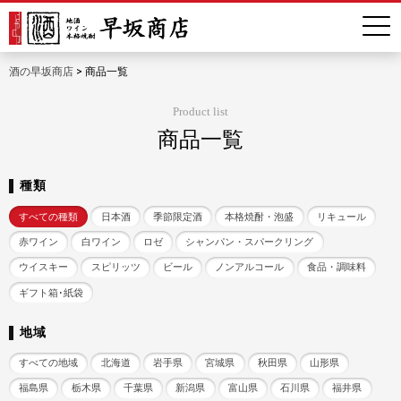
酒の早坂商店
>
商品一覧
Product list
商品一覧
種類
すべての種類
日本酒
季節限定酒
本格焼酎・泡盛
リキュール
赤ワイン
白ワイン
ロゼ
シャンパン・スパークリング
ウイスキー
スピリッツ
ビール
ノンアルコール
食品・調味料
ギフト箱･紙袋
地域
すべての地域
北海道
岩手県
宮城県
秋田県
山形県
福島県
栃木県
千葉県
新潟県
富山県
石川県
福井県