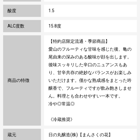
酸度
1.5
ALC度数
15.8度
【特約店限定流通・季節商品】
愛山のフルーティな甘味を感じた後、亀の
尾由来の深みのある酸味が顔を出します。
後味スッキリした辛口のニュアンスもあ
り、甘辛共存の絶妙なバランスがお楽しみ
商品の特徴
いただけます。僅かな熟成感をまとった吟
醸香で、フルーティですが飲み飽きしませ
ん。料理とも合わせやすい一本です。
冷や◎常温◎
《冷蔵推奨》
蔵元
日の丸醸造(株)【まんさくの花】