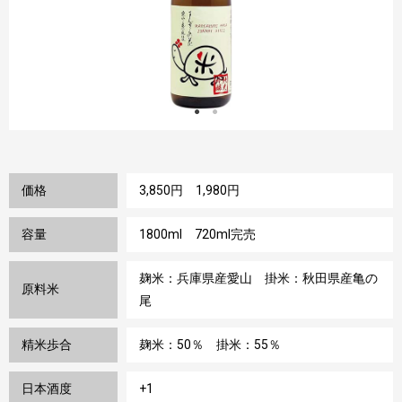
価格
3,850円 1,980円
容量
1800ml 720ml完売
麹米：兵庫県産愛山 掛米：秋田県産亀の
原料米
尾
精米歩合
麹米：50％ 掛米：55％
日本酒度
+1