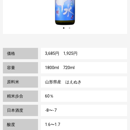
価格
3,685円 1,925円
容量
1800ml 720ml
原料米
山形県産 はえぬき
精米歩合
60％
日本酒度
-8〜-7
酸度
1.6〜1.7