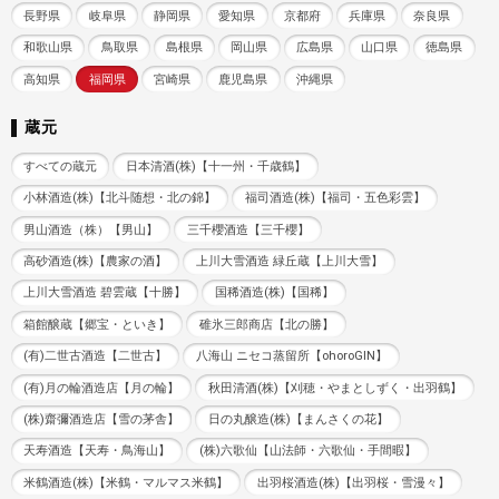
長野県
岐阜県
静岡県
愛知県
京都府
兵庫県
奈良県
和歌山県
鳥取県
島根県
岡山県
広島県
山口県
徳島県
高知県
福岡県
宮崎県
鹿児島県
沖縄県
蔵元
すべての蔵元
日本清酒(株)【十一州・千歳鶴】
小林酒造(株)【北斗随想・北の錦】
福司酒造(株)【福司・五色彩雲】
男山酒造（株）【男山】
三千櫻酒造【三千櫻】
高砂酒造(株)【農家の酒】
上川大雪酒造 緑丘蔵【上川大雪】
上川大雪酒造 碧雲蔵【十勝】
国稀酒造(株)【国稀】
箱館醸蔵【郷宝・といき】
碓氷三郎商店【北の勝】
(有)二世古酒造【二世古】
八海山 ニセコ蒸留所【ohoroGIN】
(有)月の輪酒造店【月の輪】
秋田清酒(株)【刈穂・やまとしずく・出羽鶴】
(株)齋彌酒造店【雪の茅舎】
日の丸醸造(株)【まんさくの花】
天寿酒造【天寿・鳥海山】
(株)六歌仙【山法師・六歌仙・手間暇】
米鶴酒造(株)【米鶴・マルマス米鶴】
出羽桜酒造(株)【出羽桜・雪漫々】