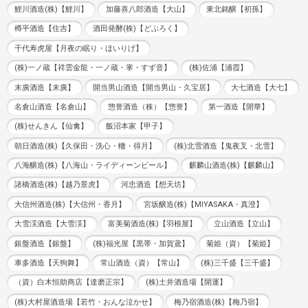
鯉川酒造(株)【鯉川】
加藤喜八郎酒造【大山】
東北銘醸【初孫】
樽平酒造【住吉】
酒田発酵(株)【どぶろく】
千代寿虎屋【月夜の眠り・ほいりげ】
(株)一ノ蔵【祥雲金龍・一ノ蔵・掌・すず音】
(株)佐浦【浦霞】
末廣酒造【末廣】
開当男山酒造【開当男山・久宝居】
大七酒造【大七】
名倉山酒造【名倉山】
惣誉酒造（株）【惣誉】
第一酒造【開華】
(株)せんきん【仙禽】
飯沼本家【甲子】
朝日酒造(株)【久保田・洗心・轍・得月】
(株)北雪酒造【鬼夜叉・北雪】
八海醸造(株)【八海山・ライディーンビール】
麒麟山酒造(株)【麒麟山】
諸橋酒造(株)【越乃景虎】
河忠酒造【想天坊】
大信州酒造(株)【大信州・香月】
宮坂醸造(株)【MIYASAKA・真澄】
大雪渓酒造【大雪渓】
富美菊酒造(株)【羽根屋】
立山酒造【立山】
銀盤酒造【銀盤】
(株)福光屋【黒帯・加賀鳶】
菊姫（資）【菊姫】
車多酒造【天狗舞】
常山酒造（資）【常山】
(株)三千盛【三千盛】
（資）白木恒助商店【達磨正宗】
(株)土井酒造場【開運】
(株)大村屋酒造場【若竹・おんな泣かせ】
梅乃宿酒造(株)【梅乃宿】