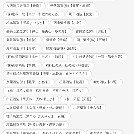
今西清兵衛商店【春鹿】
千代酒造(株)【篠峯・櫛羅】
(株)世界一統【南方・和歌のめぐみ】
羽田酒造【脱兎】
松本酒造【澤屋まつもと】
西山酒造場【小鼓】
嘉美心酒造(株)【神心・嘉美心・冬の月】
吉田酒造(株)【月山】
藤井酒造(株)【龍勢】
榎酒造【華鳩】
酒井酒造(株)【五橋】
芳水酒造(有)【芳水】
酔鯨酒造(株)【酔鯨】
(有)仙頭酒造場【土佐しらぎく・仙頭】
司牡丹酒造(株)【一蕾・船中八策】
(株)高橋商店【繁桝】
(株)杜の蔵【杜の蔵・吟香露】
清里町焼酎醸造事業所【清里・馬鈴薯・えぞふくろう】
京屋酒造(有)【甕雫・かね京】
松露酒造【松露】
寿海酒造【の馬】
（株）紅乙女酒造【桜明日香 河童九千坊 紅乙女】
白石酒造【黒天狗・天狗櫻ほか】
（株）天盃【天盃】
太久保酒造【太久保・華奴・杜の妖精】
小正醸造【十六代】
種子島酒造【夢づる･ぎんやんま・安納】
霧島町蒸留所【明るい農村・農家の嫁】
知覧醸造【華蛍のさと・ちらんほたる・武家屋敷】
吉永酒造【亀五郎】