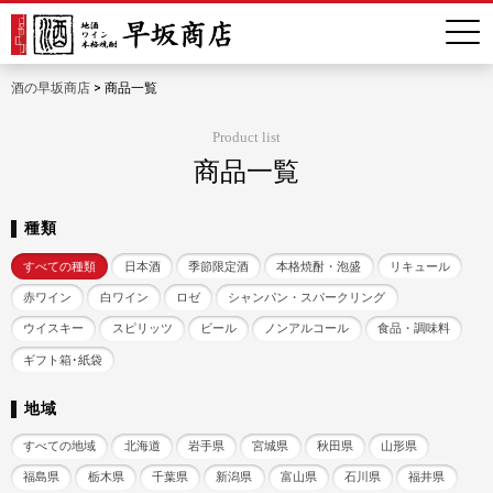
酒の早坂商店
>
商品一覧
Product list
商品一覧
種類
すべての種類
日本酒
季節限定酒
本格焼酎・泡盛
リキュール
赤ワイン
白ワイン
ロゼ
シャンパン・スパークリング
ウイスキー
スピリッツ
ビール
ノンアルコール
食品・調味料
ギフト箱･紙袋
地域
すべての地域
北海道
岩手県
宮城県
秋田県
山形県
福島県
栃木県
千葉県
新潟県
富山県
石川県
福井県