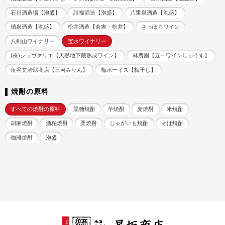
石川酒造場【泡盛】
請福酒造【泡盛】
八重泉酒造【泡盛】
瑞泉酒造【泡盛】
松井酒造【倉吉・松井】
さっぽろワイン
八剣山ワイナリー
宝水ワイナリー
(株)シュヴァリエ【天然地下蔵熟成ワイン】
林農園【五一ワインじゅうす】
角谷文治郎商店【三河みりん】
梅ボーイズ【梅干し】
焼酎の原料
すべての焼酎の原料
黒糖焼酎
芋焼酎
麦焼酎
米焼酎
胡麻焼酎
酒粕焼酎
栗焼酎
じゃがいも焼酎
そば焼酎
珈琲焼酎
泡盛