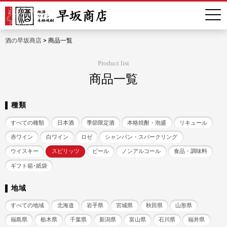
酒の早坂商店
>
商品一覧
Product list
商品一覧
種類
すべての種類
日本酒
季節限定酒
本格焼酎・泡盛
リキュール
赤ワイン
白ワイン
ロゼ
シャンパン・スパークリング
ウイスキー
スピリッツ
ビール
ノンアルコール
食品・調味料
ギフト箱･紙袋
地域
すべての地域
北海道
岩手県
宮城県
秋田県
山形県
福島県
栃木県
千葉県
新潟県
富山県
石川県
福井県