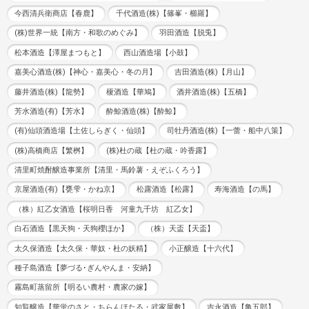
今西清兵衛商店【春鹿】
千代酒造(株)【篠峯・櫛羅】
(株)世界一統【南方・和歌のめぐみ】
羽田酒造【脱兎】
松本酒造【澤屋まつもと】
西山酒造場【小鼓】
嘉美心酒造(株)【神心・嘉美心・冬の月】
吉田酒造(株)【月山】
藤井酒造(株)【龍勢】
榎酒造【華鳩】
酒井酒造(株)【五橋】
芳水酒造(有)【芳水】
酔鯨酒造(株)【酔鯨】
(有)仙頭酒造場【土佐しらぎく・仙頭】
司牡丹酒造(株)【一蕾・船中八策】
(株)高橋商店【繁桝】
(株)杜の蔵【杜の蔵・吟香露】
清里町焼酎醸造事業所【清里・馬鈴薯・えぞふくろう】
京屋酒造(有)【甕雫・かね京】
松露酒造【松露】
寿海酒造【の馬】
（株）紅乙女酒造【桜明日香 河童九千坊 紅乙女】
白石酒造【黒天狗・天狗櫻ほか】
（株）天盃【天盃】
太久保酒造【太久保・華奴・杜の妖精】
小正醸造【十六代】
種子島酒造【夢づる･ぎんやんま・安納】
霧島町蒸留所【明るい農村・農家の嫁】
知覧醸造【華蛍のさと・ちらんほたる・武家屋敷】
吉永酒造【亀五郎】