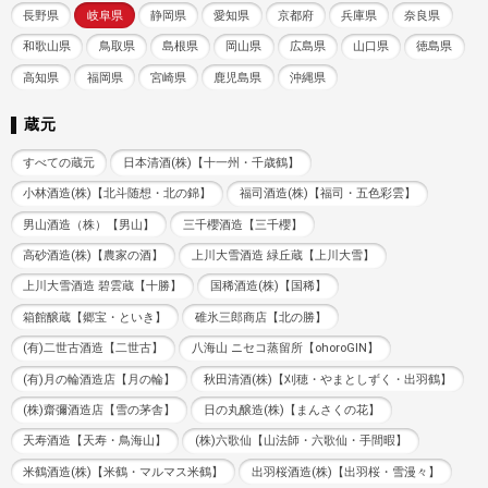
長野県
岐阜県
静岡県
愛知県
京都府
兵庫県
奈良県
和歌山県
鳥取県
島根県
岡山県
広島県
山口県
徳島県
高知県
福岡県
宮崎県
鹿児島県
沖縄県
蔵元
すべての蔵元
日本清酒(株)【十一州・千歳鶴】
小林酒造(株)【北斗随想・北の錦】
福司酒造(株)【福司・五色彩雲】
男山酒造（株）【男山】
三千櫻酒造【三千櫻】
高砂酒造(株)【農家の酒】
上川大雪酒造 緑丘蔵【上川大雪】
上川大雪酒造 碧雲蔵【十勝】
国稀酒造(株)【国稀】
箱館醸蔵【郷宝・といき】
碓氷三郎商店【北の勝】
(有)二世古酒造【二世古】
八海山 ニセコ蒸留所【ohoroGIN】
(有)月の輪酒造店【月の輪】
秋田清酒(株)【刈穂・やまとしずく・出羽鶴】
(株)齋彌酒造店【雪の茅舎】
日の丸醸造(株)【まんさくの花】
天寿酒造【天寿・鳥海山】
(株)六歌仙【山法師・六歌仙・手間暇】
米鶴酒造(株)【米鶴・マルマス米鶴】
出羽桜酒造(株)【出羽桜・雪漫々】