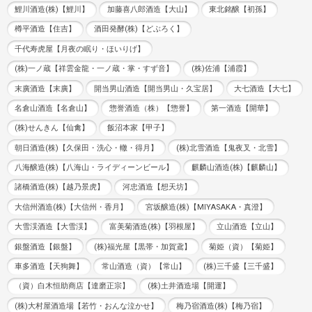
鯉川酒造(株)【鯉川】
加藤喜八郎酒造【大山】
東北銘醸【初孫】
樽平酒造【住吉】
酒田発酵(株)【どぶろく】
千代寿虎屋【月夜の眠り・ほいりげ】
(株)一ノ蔵【祥雲金龍・一ノ蔵・掌・すず音】
(株)佐浦【浦霞】
末廣酒造【末廣】
開当男山酒造【開当男山・久宝居】
大七酒造【大七】
名倉山酒造【名倉山】
惣誉酒造（株）【惣誉】
第一酒造【開華】
(株)せんきん【仙禽】
飯沼本家【甲子】
朝日酒造(株)【久保田・洗心・轍・得月】
(株)北雪酒造【鬼夜叉・北雪】
八海醸造(株)【八海山・ライディーンビール】
麒麟山酒造(株)【麒麟山】
諸橋酒造(株)【越乃景虎】
河忠酒造【想天坊】
大信州酒造(株)【大信州・香月】
宮坂醸造(株)【MIYASAKA・真澄】
大雪渓酒造【大雪渓】
富美菊酒造(株)【羽根屋】
立山酒造【立山】
銀盤酒造【銀盤】
(株)福光屋【黒帯・加賀鳶】
菊姫（資）【菊姫】
車多酒造【天狗舞】
常山酒造（資）【常山】
(株)三千盛【三千盛】
（資）白木恒助商店【達磨正宗】
(株)土井酒造場【開運】
(株)大村屋酒造場【若竹・おんな泣かせ】
梅乃宿酒造(株)【梅乃宿】