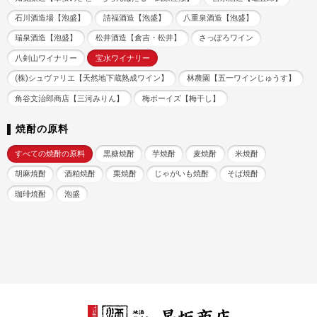
石川酒造場【泡盛】
請福酒造【泡盛】
八重泉酒造【泡盛】
瑞泉酒造【泡盛】
松井酒造【倉吉・松井】
さっぽろワイン
八剣山ワイナリー
宝水ワイナリー
(株)シュヴァリエ【天然地下蔵熟成ワイン】
林農園【五一ワインじゅうす】
角谷文治郎商店【三河みりん】
梅ボーイズ【梅干し】
焼酎の原料
すべての焼酎の原料
黒糖焼酎
芋焼酎
麦焼酎
米焼酎
胡麻焼酎
酒粕焼酎
栗焼酎
じゃがいも焼酎
そば焼酎
珈琲焼酎
泡盛