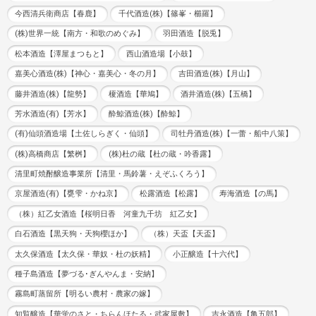
今西清兵衛商店【春鹿】
千代酒造(株)【篠峯・櫛羅】
(株)世界一統【南方・和歌のめぐみ】
羽田酒造【脱兎】
松本酒造【澤屋まつもと】
西山酒造場【小鼓】
嘉美心酒造(株)【神心・嘉美心・冬の月】
吉田酒造(株)【月山】
藤井酒造(株)【龍勢】
榎酒造【華鳩】
酒井酒造(株)【五橋】
芳水酒造(有)【芳水】
酔鯨酒造(株)【酔鯨】
(有)仙頭酒造場【土佐しらぎく・仙頭】
司牡丹酒造(株)【一蕾・船中八策】
(株)高橋商店【繁桝】
(株)杜の蔵【杜の蔵・吟香露】
清里町焼酎醸造事業所【清里・馬鈴薯・えぞふくろう】
京屋酒造(有)【甕雫・かね京】
松露酒造【松露】
寿海酒造【の馬】
（株）紅乙女酒造【桜明日香 河童九千坊 紅乙女】
白石酒造【黒天狗・天狗櫻ほか】
（株）天盃【天盃】
太久保酒造【太久保・華奴・杜の妖精】
小正醸造【十六代】
種子島酒造【夢づる･ぎんやんま・安納】
霧島町蒸留所【明るい農村・農家の嫁】
知覧醸造【華蛍のさと・ちらんほたる・武家屋敷】
吉永酒造【亀五郎】