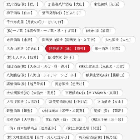
鯉川酒造(株)【鯉川】
加藤喜八郎酒造【大山】
東北銘醸【初孫】
樽平酒造【住吉】
酒田発酵(株)【どぶろく】
千代寿虎屋【月夜の眠り・ほいりげ】
(株)一ノ蔵【祥雲金龍・一ノ蔵・掌・すず音】
(株)佐浦【浦霞】
末廣酒造【末廣】
開当男山酒造【開当男山・久宝居】
大七酒造【大七】
名倉山酒造【名倉山】
惣誉酒造（株）【惣誉】
第一酒造【開華】
(株)せんきん【仙禽】
飯沼本家【甲子】
朝日酒造(株)【久保田・洗心・轍・得月】
(株)北雪酒造【鬼夜叉・北雪】
八海醸造(株)【八海山・ライディーンビール】
麒麟山酒造(株)【麒麟山】
諸橋酒造(株)【越乃景虎】
河忠酒造【想天坊】
大信州酒造(株)【大信州・香月】
宮坂醸造(株)【MIYASAKA・真澄】
大雪渓酒造【大雪渓】
富美菊酒造(株)【羽根屋】
立山酒造【立山】
銀盤酒造【銀盤】
(株)福光屋【黒帯・加賀鳶】
菊姫（資）【菊姫】
車多酒造【天狗舞】
常山酒造（資）【常山】
(株)三千盛【三千盛】
（資）白木恒助商店【達磨正宗】
(株)土井酒造場【開運】
(株)大村屋酒造場【若竹・おんな泣かせ】
梅乃宿酒造(株)【梅乃宿】