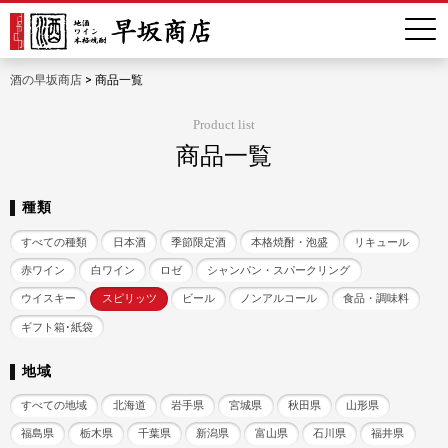
酒の早坂商店
>
商品一覧
Product list
商品一覧
種類
すべての種類
日本酒
季節限定酒
本格焼酎・泡盛
リキュール
赤ワイン
白ワイン
ロゼ
シャンパン・スパークリング
ウイスキー
スピリッツ
ビール
ノンアルコール
食品・調味料
ギフト箱･紙袋
地域
すべての地域
北海道
岩手県
宮城県
秋田県
山形県
福島県
栃木県
千葉県
新潟県
富山県
石川県
福井県