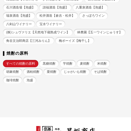
石川酒造場【泡盛】
請福酒造【泡盛】
八重泉酒造【泡盛】
瑞泉酒造【泡盛】
松井酒造【倉吉・松井】
さっぽろワイン
八剣山ワイナリー
宝水ワイナリー
(株)シュヴァリエ【天然地下蔵熟成ワイン】
林農園【五一ワインじゅうす】
角谷文治郎商店【三河みりん】
梅ボーイズ【梅干し】
焼酎の原料
すべての焼酎の原料
黒糖焼酎
芋焼酎
麦焼酎
米焼酎
胡麻焼酎
酒粕焼酎
栗焼酎
じゃがいも焼酎
そば焼酎
珈琲焼酎
泡盛