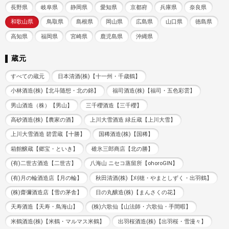
長野県
岐阜県
静岡県
愛知県
京都府
兵庫県
奈良県
和歌山県
鳥取県
島根県
岡山県
広島県
山口県
徳島県
高知県
福岡県
宮崎県
鹿児島県
沖縄県
蔵元
すべての蔵元
日本清酒(株)【十一州・千歳鶴】
小林酒造(株)【北斗随想・北の錦】
福司酒造(株)【福司・五色彩雲】
男山酒造（株）【男山】
三千櫻酒造【三千櫻】
高砂酒造(株)【農家の酒】
上川大雪酒造 緑丘蔵【上川大雪】
上川大雪酒造 碧雲蔵【十勝】
国稀酒造(株)【国稀】
箱館醸蔵【郷宝・といき】
碓氷三郎商店【北の勝】
(有)二世古酒造【二世古】
八海山 ニセコ蒸留所【ohoroGIN】
(有)月の輪酒造店【月の輪】
秋田清酒(株)【刈穂・やまとしずく・出羽鶴】
(株)齋彌酒造店【雪の茅舎】
日の丸醸造(株)【まんさくの花】
天寿酒造【天寿・鳥海山】
(株)六歌仙【山法師・六歌仙・手間暇】
米鶴酒造(株)【米鶴・マルマス米鶴】
出羽桜酒造(株)【出羽桜・雪漫々】