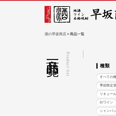
酒の早坂商店
>
商品一覧
商品一覧
Product list
種類
すべての
季節限定
リキュー
白ワイン
シャンパ