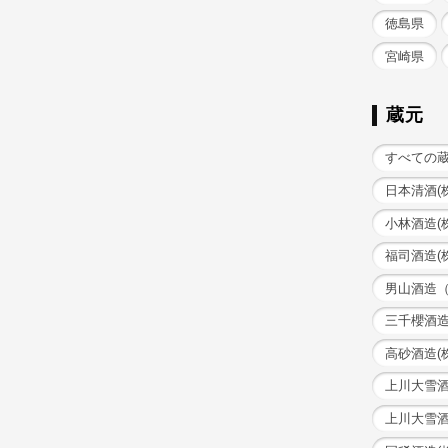
徳島県
宮崎県
蔵元
すべての
日本清酒(
小林酒造(
福司酒造(
男山酒造
三千櫻酒
高砂酒造(
上川大雪酒
上川大雪酒