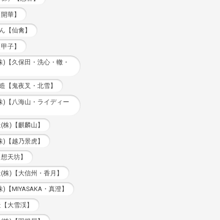
【開華】
きん【仙禽】
【甲子】
株)【久保田・洗心・轍・
酒造【鬼夜叉・北雪】
株)【八海山・ライディー
】
(株)【麒麟山】
株)【越乃景虎】
【想天坊】
(株)【大信州・香月】
)【MIYASAKA・真澄】
造【大雪渓】