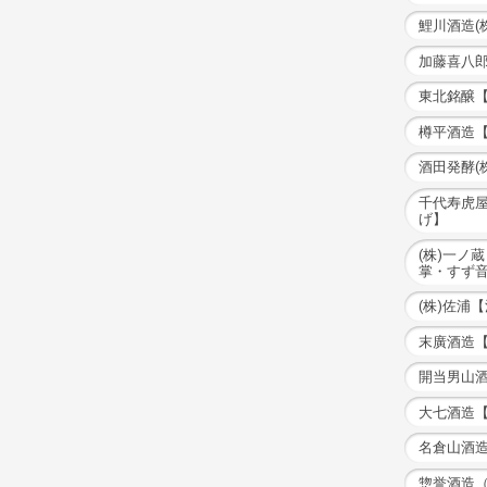
鯉川酒造(
加藤喜八
東北銘醸
樽平酒造
酒田発酵(
千代寿虎
げ】
(株)一ノ
掌・すず
(株)佐浦
末廣酒造
開当男山
大七酒造
名倉山酒
惣誉酒造