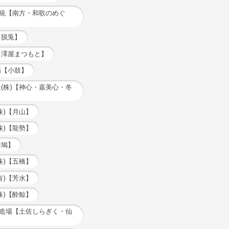
一統【南方・和歌のめぐ
【脱兎】
【澤屋まつもと】
場【小鼓】
(株)【神心・嘉美心・冬
株)【月山】
株)【龍勢】
華鳩】
株)【五橋】
有)【芳水】
株)【酔鯨】
酒造場【土佐しらぎく・仙