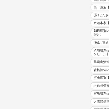
第一酒造
(株)せん
飯沼本家
朝日酒造(
得月】
(株)北雪
八海醸造(
ンビール
麒麟山酒造
諸橋酒造(
河忠酒造
大信州酒造
宮坂醸造(株
大雪渓酒