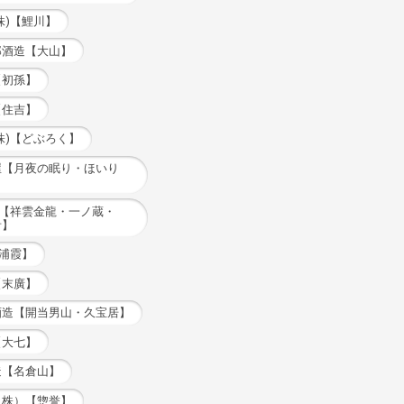
株)【鯉川】
郎酒造【大山】
【初孫】
【住吉】
株)【どぶろく】
屋【月夜の眠り・ほいり
蔵【祥雲金龍・一ノ蔵・
音】
【浦霞】
【末廣】
酒造【開当男山・久宝居】
【大七】
造【名倉山】
（株）【惣誉】