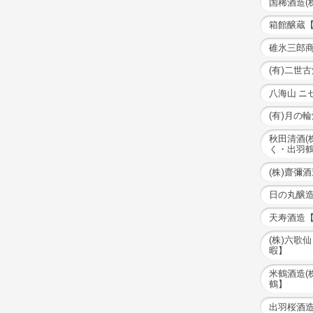
国稀酒造(
箱館醸蔵
碓氷三郎
(有)二世
八海山 ニセ
(有)月の
秋田清酒(
く・出羽
(株)齋彌
日の丸醸造
天寿酒造
(株)六歌
暇】
米鶴酒造(
鶴】
出羽桜酒造