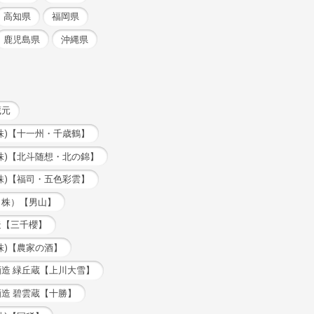
高知県
福岡県
鹿児島県
沖縄県
蔵元
株)【十一州・千歳鶴】
株)【北斗随想・北の錦】
株)【福司・五色彩雲】
（株）【男山】
造【三千櫻】
株)【農家の酒】
造 緑丘蔵【上川大雪】
造 碧雲蔵【十勝】