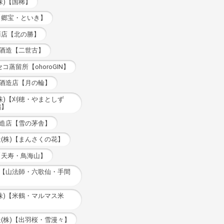
株)【国稀】
【郷宝・といき】
商店【北の勝】
古酒造【二世古】
コ蒸留所【ohoroGIN】
輪酒造店【月の輪】
株)【刈穂・やまとしず
鶴】
酒造店【雪の茅舎】
(株)【まんさくの花】
【天寿・鳥海山】
仙【山法師・六歌仙・手間
株)【米鶴・マルマス米
(株)【出羽桜・雪漫々】