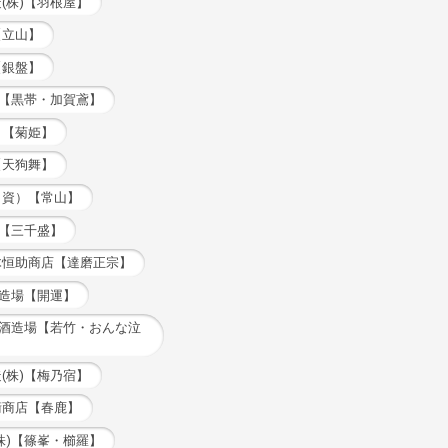
(株)【羽根屋】
【立山】
【銀盤】
屋【黒帯・加賀鳶】
）【菊姫】
【天狗舞】
（資）【常山】
盛【三千盛】
木恒助商店【達磨正宗】
酒造場【開運】
屋酒造場【若竹・おんな泣
(株)【梅乃宿】
衛商店【春鹿】
株)【篠峯・櫛羅】