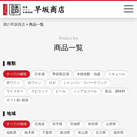
酒の早坂商店
>
商品一覧
Product list
商品一覧
種類
すべての種類
日本酒
季節限定酒
本格焼酎・泡盛
リキュール
赤ワイン
白ワイン
ロゼ
シャンパン・スパークリング
ウイスキー
スピリッツ
ビール
ノンアルコール
食品・調味料
ギフト箱･紙袋
地域
すべての地域
北海道
岩手県
宮城県
秋田県
山形県
福島県
栃木県
千葉県
新潟県
富山県
石川県
福井県