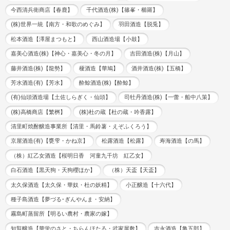
今西清兵衛商店【春鹿】
千代酒造(株)【篠峯・櫛羅】
(株)世界一統【南方・和歌のめぐみ】
羽田酒造【脱兎】
松本酒造【澤屋まつもと】
西山酒造場【小鼓】
嘉美心酒造(株)【神心・嘉美心・冬の月】
吉田酒造(株)【月山】
藤井酒造(株)【龍勢】
榎酒造【華鳩】
酒井酒造(株)【五橋】
芳水酒造(有)【芳水】
酔鯨酒造(株)【酔鯨】
(有)仙頭酒造場【土佐しらぎく・仙頭】
司牡丹酒造(株)【一蕾・船中八策】
(株)高橋商店【繁桝】
(株)杜の蔵【杜の蔵・吟香露】
清里町焼酎醸造事業所【清里・馬鈴薯・えぞふくろう】
京屋酒造(有)【甕雫・かね京】
松露酒造【松露】
寿海酒造【の馬】
（株）紅乙女酒造【桜明日香 河童九千坊 紅乙女】
白石酒造【黒天狗・天狗櫻ほか】
（株）天盃【天盃】
太久保酒造【太久保・華奴・杜の妖精】
小正醸造【十六代】
種子島酒造【夢づる･ぎんやんま・安納】
霧島町蒸留所【明るい農村・農家の嫁】
知覧醸造【華蛍のさと・ちらんほたる・武家屋敷】
吉永酒造【亀五郎】