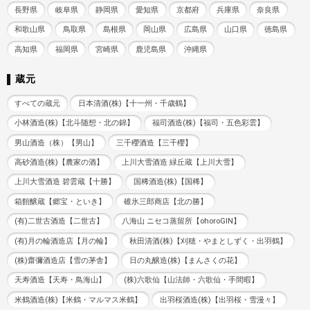
長野県
岐阜県
静岡県
愛知県
京都府
兵庫県
奈良県
和歌山県
鳥取県
島根県
岡山県
広島県
山口県
徳島県
高知県
福岡県
宮崎県
鹿児島県
沖縄県
蔵元
すべての蔵元
日本清酒(株)【十一州・千歳鶴】
小林酒造(株)【北斗随想・北の錦】
福司酒造(株)【福司・五色彩雲】
男山酒造（株）【男山】
三千櫻酒造【三千櫻】
高砂酒造(株)【農家の酒】
上川大雪酒造 緑丘蔵【上川大雪】
上川大雪酒造 碧雲蔵【十勝】
国稀酒造(株)【国稀】
箱館醸蔵【郷宝・といき】
碓氷三郎商店【北の勝】
(有)二世古酒造【二世古】
八海山 ニセコ蒸留所【ohoroGIN】
(有)月の輪酒造店【月の輪】
秋田清酒(株)【刈穂・やまとしずく・出羽鶴】
(株)齋彌酒造店【雪の茅舎】
日の丸醸造(株)【まんさくの花】
天寿酒造【天寿・鳥海山】
(株)六歌仙【山法師・六歌仙・手間暇】
米鶴酒造(株)【米鶴・マルマス米鶴】
出羽桜酒造(株)【出羽桜・雪漫々】