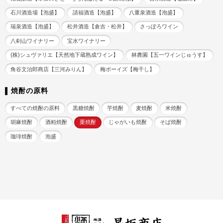
石川酒造場【泡盛】
請福酒造【泡盛】
八重泉酒造【泡盛】
瑞泉酒造【泡盛】
松井酒造【倉吉・松井】
さっぽろワイン
八剣山ワイナリー
宝水ワイナリー
(株)シュヴァリエ【天然地下蔵熟成ワイン】
林農園【五一ワインじゅうす】
角谷文治郎商店【三河みりん】
梅ボーイズ【梅干し】
焼酎の原料
すべての焼酎の原料
黒糖焼酎
芋焼酎
麦焼酎
米焼酎
胡麻焼酎
酒粕焼酎
栗焼酎
じゃがいも焼酎
そば焼酎
珈琲焼酎
泡盛