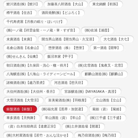
鯉川酒造(株)【鯉川】
加藤喜八郎酒造【大山】
東北銘醸【初孫】
樽平酒造【住吉】
酒田発酵(株)【どぶろく】
千代寿虎屋【月夜の眠り・ほいりげ】
(株)一ノ蔵【祥雲金龍・一ノ蔵・掌・すず音】
(株)佐浦【浦霞】
末廣酒造【末廣】
開当男山酒造【開当男山・久宝居】
大七酒造【大七】
名倉山酒造【名倉山】
惣誉酒造（株）【惣誉】
第一酒造【開華】
(株)せんきん【仙禽】
飯沼本家【甲子】
朝日酒造(株)【久保田・洗心・轍・得月】
(株)北雪酒造【鬼夜叉・北雪】
八海醸造(株)【八海山・ライディーンビール】
麒麟山酒造(株)【麒麟山】
諸橋酒造(株)【越乃景虎】
河忠酒造【想天坊】
大信州酒造(株)【大信州・香月】
宮坂醸造(株)【MIYASAKA・真澄】
大雪渓酒造【大雪渓】
富美菊酒造(株)【羽根屋】
立山酒造【立山】
銀盤酒造【銀盤】
(株)福光屋【黒帯・加賀鳶】
菊姫（資）【菊姫】
車多酒造【天狗舞】
常山酒造（資）【常山】
(株)三千盛【三千盛】
（資）白木恒助商店【達磨正宗】
(株)土井酒造場【開運】
(株)大村屋酒造場【若竹・おんな泣かせ】
梅乃宿酒造(株)【梅乃宿】