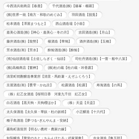
今西清兵衛商店【春鹿】
千代酒造(株)【篠峯・櫛羅】
(株)世界一統【南方・和歌のめぐみ】
羽田酒造【脱兎】
松本酒造【澤屋まつもと】
西山酒造場【小鼓】
嘉美心酒造(株)【神心・嘉美心・冬の月】
吉田酒造(株)【月山】
藤井酒造(株)【龍勢】
榎酒造【華鳩】
酒井酒造(株)【五橋】
芳水酒造(有)【芳水】
酔鯨酒造(株)【酔鯨】
(有)仙頭酒造場【土佐しらぎく・仙頭】
司牡丹酒造(株)【一蕾・船中八策】
(株)高橋商店【繁桝】
(株)杜の蔵【杜の蔵・吟香露】
清里町焼酎醸造事業所【清里・馬鈴薯・えぞふくろう】
京屋酒造(有)【甕雫・かね京】
松露酒造【松露】
寿海酒造【の馬】
（株）紅乙女酒造【桜明日香 河童九千坊 紅乙女】
白石酒造【黒天狗・天狗櫻ほか】
（株）天盃【天盃】
太久保酒造【太久保・華奴・杜の妖精】
小正醸造【十六代】
種子島酒造【夢づる･ぎんやんま・安納】
霧島町蒸留所【明るい農村・農家の嫁】
知覧醸造【華蛍のさと・ちらんほたる・武家屋敷】
吉永酒造【亀五郎】