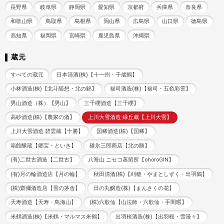
長野県
岐阜県
静岡県
愛知県
京都府
兵庫県
奈良県
和歌山県
鳥取県
島根県
岡山県
広島県
山口県
徳島県
高知県
福岡県
宮崎県
鹿児島県
沖縄県
蔵元
すべての蔵元
日本清酒(株)【十一州・千歳鶴】
小林酒造(株)【北斗随想・北の錦】
福司酒造(株)【福司・五色彩雲】
男山酒造（株）【男山】
三千櫻酒造【三千櫻】
高砂酒造(株)【農家の酒】
上川大雪酒造 緑丘蔵【上川大雪】
上川大雪酒造 碧雲蔵【十勝】
国稀酒造(株)【国稀】
箱館醸蔵【郷宝・といき】
碓氷三郎商店【北の勝】
(有)二世古酒造【二世古】
八海山 ニセコ蒸留所【ohoroGIN】
(有)月の輪酒造店【月の輪】
秋田清酒(株)【刈穂・やまとしずく・出羽鶴】
(株)齋彌酒造店【雪の茅舎】
日の丸醸造(株)【まんさくの花】
天寿酒造【天寿・鳥海山】
(株)六歌仙【山法師・六歌仙・手間暇】
米鶴酒造(株)【米鶴・マルマス米鶴】
出羽桜酒造(株)【出羽桜・雪漫々】