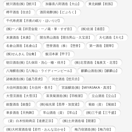
鯉川酒造(株)【鯉川】
加藤喜八郎酒造【大山】
東北銘醸【初孫】
樽平酒造【住吉】
酒田発酵(株)【どぶろく】
千代寿虎屋【月夜の眠り・ほいりげ】
(株)一ノ蔵【祥雲金龍・一ノ蔵・掌・すず音】
(株)佐浦【浦霞】
末廣酒造【末廣】
開当男山酒造【開当男山・久宝居】
大七酒造【大七】
名倉山酒造【名倉山】
惣誉酒造（株）【惣誉】
第一酒造【開華】
(株)せんきん【仙禽】
飯沼本家【甲子】
朝日酒造(株)【久保田・洗心・轍・得月】
(株)北雪酒造【鬼夜叉・北雪】
八海醸造(株)【八海山・ライディーンビール】
麒麟山酒造(株)【麒麟山】
諸橋酒造(株)【越乃景虎】
河忠酒造【想天坊】
大信州酒造(株)【大信州・香月】
宮坂醸造(株)【MIYASAKA・真澄】
大雪渓酒造【大雪渓】
富美菊酒造(株)【羽根屋】
立山酒造【立山】
銀盤酒造【銀盤】
(株)福光屋【黒帯・加賀鳶】
菊姫（資）【菊姫】
車多酒造【天狗舞】
常山酒造（資）【常山】
(株)三千盛【三千盛】
（資）白木恒助商店【達磨正宗】
(株)土井酒造場【開運】
(株)大村屋酒造場【若竹・おんな泣かせ】
梅乃宿酒造(株)【梅乃宿】