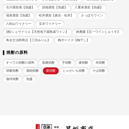
石川酒造場【泡盛】
請福酒造【泡盛】
八重泉酒造【泡盛】
瑞泉酒造【泡盛】
松井酒造【倉吉・松井】
さっぽろワイン
八剣山ワイナリー
宝水ワイナリー
(株)シュヴァリエ【天然地下蔵熟成ワイン】
林農園【五一ワインじゅうす】
角谷文治郎商店【三河みりん】
梅ボーイズ【梅干し】
焼酎の原料
すべての焼酎の原料
黒糖焼酎
芋焼酎
麦焼酎
米焼酎
胡麻焼酎
酒粕焼酎
栗焼酎
じゃがいも焼酎
そば焼酎
珈琲焼酎
泡盛