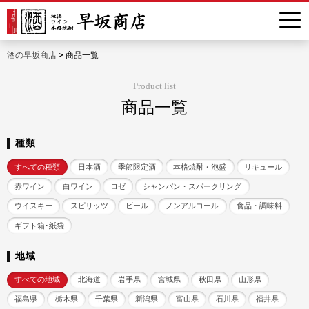
酒の早坂商店
>
商品一覧
Product list
商品一覧
種類
すべての種類
日本酒
季節限定酒
本格焼酎・泡盛
リキュール
赤ワイン
白ワイン
ロゼ
シャンパン・スパークリング
ウイスキー
スピリッツ
ビール
ノンアルコール
食品・調味料
ギフト箱･紙袋
地域
すべての地域
北海道
岩手県
宮城県
秋田県
山形県
福島県
栃木県
千葉県
新潟県
富山県
石川県
福井県