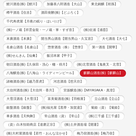
鯉川酒造(株)【鯉川】
加藤喜八郎酒造【大山】
東北銘醸【初孫】
樽平酒造【住吉】
酒田発酵(株)【どぶろく】
千代寿虎屋【月夜の眠り・ほいりげ】
(株)一ノ蔵【祥雲金龍・一ノ蔵・掌・すず音】
(株)佐浦【浦霞】
末廣酒造【末廣】
開当男山酒造【開当男山・久宝居】
大七酒造【大七】
名倉山酒造【名倉山】
惣誉酒造（株）【惣誉】
第一酒造【開華】
(株)せんきん【仙禽】
飯沼本家【甲子】
朝日酒造(株)【久保田・洗心・轍・得月】
(株)北雪酒造【鬼夜叉・北雪】
八海醸造(株)【八海山・ライディーンビール】
麒麟山酒造(株)【麒麟山】
諸橋酒造(株)【越乃景虎】
河忠酒造【想天坊】
大信州酒造(株)【大信州・香月】
宮坂醸造(株)【MIYASAKA・真澄】
大雪渓酒造【大雪渓】
富美菊酒造(株)【羽根屋】
立山酒造【立山】
銀盤酒造【銀盤】
(株)福光屋【黒帯・加賀鳶】
菊姫（資）【菊姫】
車多酒造【天狗舞】
常山酒造（資）【常山】
(株)三千盛【三千盛】
（資）白木恒助商店【達磨正宗】
(株)土井酒造場【開運】
(株)大村屋酒造場【若竹・おんな泣かせ】
梅乃宿酒造(株)【梅乃宿】