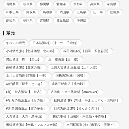
長野県
岐阜県
静岡県
愛知県
京都府
兵庫県
奈良県
和歌山県
鳥取県
島根県
岡山県
広島県
山口県
徳島県
高知県
福岡県
宮崎県
鹿児島県
沖縄県
蔵元
すべての蔵元
日本清酒(株)【十一州・千歳鶴】
小林酒造(株)【北斗随想・北の錦】
福司酒造(株)【福司・五色彩雲】
男山酒造（株）【男山】
三千櫻酒造【三千櫻】
高砂酒造(株)【農家の酒】
上川大雪酒造 緑丘蔵【上川大雪】
上川大雪酒造 碧雲蔵【十勝】
国稀酒造(株)【国稀】
箱館醸蔵【郷宝・といき】
碓氷三郎商店【北の勝】
(有)二世古酒造【二世古】
八海山 ニセコ蒸留所【ohoroGIN】
(有)月の輪酒造店【月の輪】
秋田清酒(株)【刈穂・やまとしずく・出羽鶴】
(株)齋彌酒造店【雪の茅舎】
日の丸醸造(株)【まんさくの花】
天寿酒造【天寿・鳥海山】
(株)六歌仙【山法師・六歌仙・手間暇】
米鶴酒造(株)【米鶴・マルマス米鶴】
出羽桜酒造(株)【出羽桜・雪漫々】