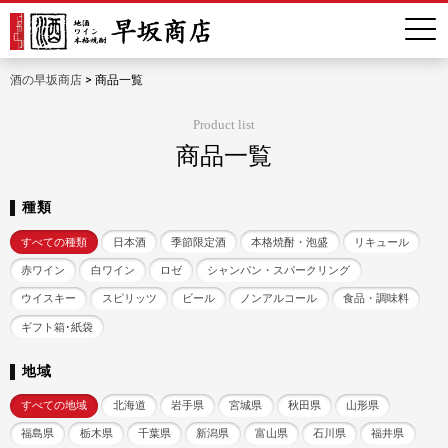
酒の早坂商店
>
商品一覧
Product list
商品一覧
種類
すべての種類
日本酒
季節限定酒
本格焼酎・泡盛
リキュール
赤ワイン
白ワイン
ロゼ
シャンパン・スパークリング
ウイスキー
スピリッツ
ビール
ノンアルコール
食品・調味料
ギフト箱･紙袋
地域
すべての地域
北海道
岩手県
宮城県
秋田県
山形県
福島県
栃木県
千葉県
新潟県
富山県
石川県
福井県