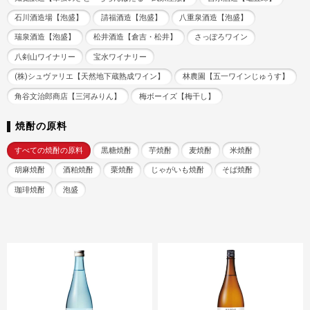
石川酒造場【泡盛】
請福酒造【泡盛】
八重泉酒造【泡盛】
瑞泉酒造【泡盛】
松井酒造【倉吉・松井】
さっぽろワイン
八剣山ワイナリー
宝水ワイナリー
(株)シュヴァリエ【天然地下蔵熟成ワイン】
林農園【五一ワインじゅうす】
角谷文治郎商店【三河みりん】
梅ボーイズ【梅干し】
焼酎の原料
すべての焼酎の原料
黒糖焼酎
芋焼酎
麦焼酎
米焼酎
胡麻焼酎
酒粕焼酎
栗焼酎
じゃがいも焼酎
そば焼酎
珈琲焼酎
泡盛