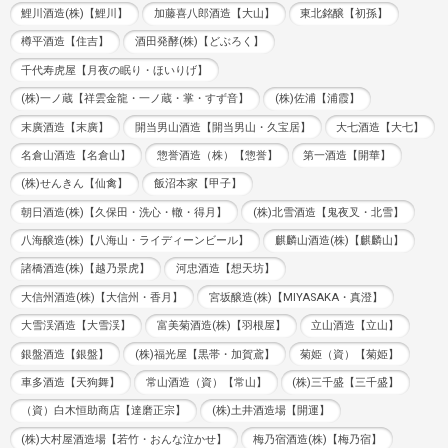
鯉川酒造(株)【鯉川】
加藤喜八郎酒造【大山】
東北銘醸【初孫】
樽平酒造【住吉】
酒田発酵(株)【どぶろく】
千代寿虎屋【月夜の眠り・ほいりげ】
(株)一ノ蔵【祥雲金龍・一ノ蔵・掌・すず音】
(株)佐浦【浦霞】
末廣酒造【末廣】
開当男山酒造【開当男山・久宝居】
大七酒造【大七】
名倉山酒造【名倉山】
惣誉酒造（株）【惣誉】
第一酒造【開華】
(株)せんきん【仙禽】
飯沼本家【甲子】
朝日酒造(株)【久保田・洗心・轍・得月】
(株)北雪酒造【鬼夜叉・北雪】
八海醸造(株)【八海山・ライディーンビール】
麒麟山酒造(株)【麒麟山】
諸橋酒造(株)【越乃景虎】
河忠酒造【想天坊】
大信州酒造(株)【大信州・香月】
宮坂醸造(株)【MIYASAKA・真澄】
大雪渓酒造【大雪渓】
富美菊酒造(株)【羽根屋】
立山酒造【立山】
銀盤酒造【銀盤】
(株)福光屋【黒帯・加賀鳶】
菊姫（資）【菊姫】
車多酒造【天狗舞】
常山酒造（資）【常山】
(株)三千盛【三千盛】
（資）白木恒助商店【達磨正宗】
(株)土井酒造場【開運】
(株)大村屋酒造場【若竹・おんな泣かせ】
梅乃宿酒造(株)【梅乃宿】