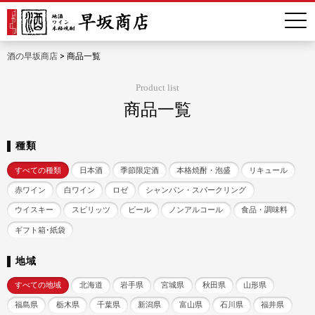
酒の早坂商店
>
商品一覧
Product list
商品一覧
種類
すべての種類
日本酒
季節限定酒
本格焼酎・泡盛
リキュール
赤ワイン
白ワイン
ロゼ
シャンパン・スパークリング
ウイスキー
スピリッツ
ビール
ノンアルコール
食品・調味料
ギフト箱･紙袋
地域
すべての地域
北海道
岩手県
宮城県
秋田県
山形県
福島県
栃木県
千葉県
新潟県
富山県
石川県
福井県