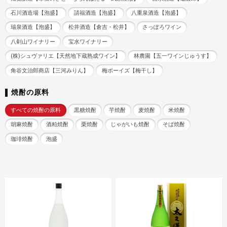
石川酒造場【泡盛】
請福酒造【泡盛】
八重泉酒造【泡盛】
瑞泉酒造【泡盛】
松井酒造【倉吉・松井】
さっぽろワイン
八剣山ワイナリー
宝水ワイナリー
(株)シュヴァリエ【天然地下蔵熟成ワイン】
林農園【五一ワインじゅうす】
角谷文治郎商店【三河みりん】
梅ボーイズ【梅干し】
焼酎の原料
すべての焼酎の原料
黒糖焼酎
芋焼酎
麦焼酎
米焼酎
胡麻焼酎
酒粕焼酎
栗焼酎
じゃがいも焼酎
そば焼酎
珈琲焼酎
泡盛