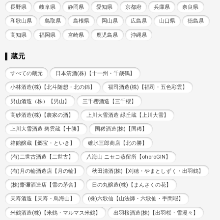
長野県
岐阜県
静岡県
愛知県
京都府
兵庫県
奈良県
和歌山県
鳥取県
島根県
岡山県
広島県
山口県
徳島県
高知県
福岡県
宮崎県
鹿児島県
沖縄県
蔵元
すべての蔵元
日本清酒(株)【十一州・千歳鶴】
小林酒造(株)【北斗随想・北の錦】
福司酒造(株)【福司・五色彩雲】
男山酒造（株）【男山】
三千櫻酒造【三千櫻】
高砂酒造(株)【農家の酒】
上川大雪酒造 緑丘蔵【上川大雪】
上川大雪酒造 碧雲蔵【十勝】
国稀酒造(株)【国稀】
箱館醸蔵【郷宝・といき】
碓氷三郎商店【北の勝】
(有)二世古酒造【二世古】
八海山 ニセコ蒸留所【ohoroGIN】
(有)月の輪酒造店【月の輪】
秋田清酒(株)【刈穂・やまとしずく・出羽鶴】
(株)齋彌酒造店【雪の茅舎】
日の丸醸造(株)【まんさくの花】
天寿酒造【天寿・鳥海山】
(株)六歌仙【山法師・六歌仙・手間暇】
米鶴酒造(株)【米鶴・マルマス米鶴】
出羽桜酒造(株)【出羽桜・雪漫々】