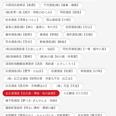
今西清兵衛商店【春鹿】
千代酒造(株)【篠峯・櫛羅】
(株)世界一統【南方・和歌のめぐみ】
羽田酒造【脱兎】
松本酒造【澤屋まつもと】
西山酒造場【小鼓】
嘉美心酒造(株)【神心・嘉美心・冬の月】
吉田酒造(株)【月山】
藤井酒造(株)【龍勢】
榎酒造【華鳩】
酒井酒造(株)【五橋】
芳水酒造(有)【芳水】
酔鯨酒造(株)【酔鯨】
(有)仙頭酒造場【土佐しらぎく・仙頭】
司牡丹酒造(株)【一蕾・船中八策】
(株)高橋商店【繁桝】
(株)杜の蔵【杜の蔵・吟香露】
清里町焼酎醸造事業所【清里・馬鈴薯・えぞふくろう】
京屋酒造(有)【甕雫・かね京】
松露酒造【松露】
寿海酒造【の馬】
（株）紅乙女酒造【桜明日香 河童九千坊 紅乙女】
白石酒造【黒天狗・天狗櫻ほか】
（株）天盃【天盃】
太久保酒造【太久保・華奴・杜の妖精】
小正醸造【十六代】
種子島酒造【夢づる･ぎんやんま・安納】
霧島町蒸留所【明るい農村・農家の嫁】
知覧醸造【華蛍のさと・ちらんほたる・武家屋敷】
吉永酒造【亀五郎】