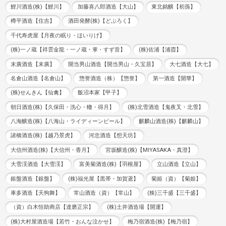
鯉川酒造(株)【鯉川】
加藤喜八郎酒造【大山】
東北銘醸【初孫】
樽平酒造【住吉】
酒田発酵(株)【どぶろく】
千代寿虎屋【月夜の眠り・ほいりげ】
(株)一ノ蔵【祥雲金龍・一ノ蔵・掌・すず音】
(株)佐浦【浦霞】
末廣酒造【末廣】
開当男山酒造【開当男山・久宝居】
大七酒造【大七】
名倉山酒造【名倉山】
惣誉酒造（株）【惣誉】
第一酒造【開華】
(株)せんきん【仙禽】
飯沼本家【甲子】
朝日酒造(株)【久保田・洗心・轍・得月】
(株)北雪酒造【鬼夜叉・北雪】
八海醸造(株)【八海山・ライディーンビール】
麒麟山酒造(株)【麒麟山】
諸橋酒造(株)【越乃景虎】
河忠酒造【想天坊】
大信州酒造(株)【大信州・香月】
宮坂醸造(株)【MIYASAKA・真澄】
大雪渓酒造【大雪渓】
富美菊酒造(株)【羽根屋】
立山酒造【立山】
銀盤酒造【銀盤】
(株)福光屋【黒帯・加賀鳶】
菊姫（資）【菊姫】
車多酒造【天狗舞】
常山酒造（資）【常山】
(株)三千盛【三千盛】
（資）白木恒助商店【達磨正宗】
(株)土井酒造場【開運】
(株)大村屋酒造場【若竹・おんな泣かせ】
梅乃宿酒造(株)【梅乃宿】