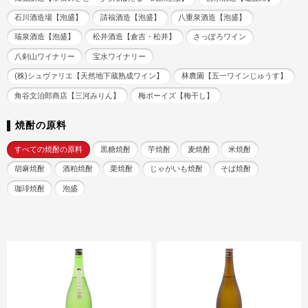
石川酒造場【泡盛】
請福酒造【泡盛】
八重泉酒造【泡盛】
瑞泉酒造【泡盛】
松井酒造【倉吉・松井】
さっぽろワイン
八剣山ワイナリー
宝水ワイナリー
(株)シュヴァリエ【天然地下蔵熟成ワイン】
林農園【五一ワインじゅうす】
角谷文治郎商店【三河みりん】
梅ボーイズ【梅干し】
焼酎の原料
すべての焼酎の原料
黒糖焼酎
芋焼酎
麦焼酎
米焼酎
胡麻焼酎
酒粕焼酎
栗焼酎
じゃがいも焼酎
そば焼酎
珈琲焼酎
泡盛