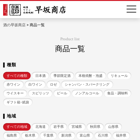
酒の早坂商店
>
商品一覧
Product list
商品一覧
種類
すべての種類
日本酒
季節限定酒
本格焼酎・泡盛
リキュール
赤ワイン
白ワイン
ロゼ
シャンパン・スパークリング
ウイスキー
スピリッツ
ビール
ノンアルコール
食品・調味料
ギフト箱･紙袋
地域
すべての地域
北海道
岩手県
宮城県
秋田県
山形県
福島県
栃木県
千葉県
新潟県
富山県
石川県
福井県