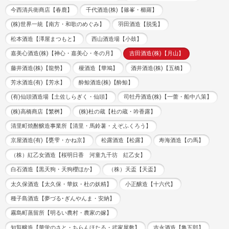
今西清兵衛商店【春鹿】
千代酒造(株)【篠峯・櫛羅】
(株)世界一統【南方・和歌のめぐみ】
羽田酒造【脱兎】
松本酒造【澤屋まつもと】
西山酒造場【小鼓】
嘉美心酒造(株)【神心・嘉美心・冬の月】
吉田酒造(株)【月山】
藤井酒造(株)【龍勢】
榎酒造【華鳩】
酒井酒造(株)【五橋】
芳水酒造(有)【芳水】
酔鯨酒造(株)【酔鯨】
(有)仙頭酒造場【土佐しらぎく・仙頭】
司牡丹酒造(株)【一蕾・船中八策】
(株)高橋商店【繁桝】
(株)杜の蔵【杜の蔵・吟香露】
清里町焼酎醸造事業所【清里・馬鈴薯・えぞふくろう】
京屋酒造(有)【甕雫・かね京】
松露酒造【松露】
寿海酒造【の馬】
（株）紅乙女酒造【桜明日香 河童九千坊 紅乙女】
白石酒造【黒天狗・天狗櫻ほか】
（株）天盃【天盃】
太久保酒造【太久保・華奴・杜の妖精】
小正醸造【十六代】
種子島酒造【夢づる･ぎんやんま・安納】
霧島町蒸留所【明るい農村・農家の嫁】
知覧醸造【華蛍のさと・ちらんほたる・武家屋敷】
吉永酒造【亀五郎】