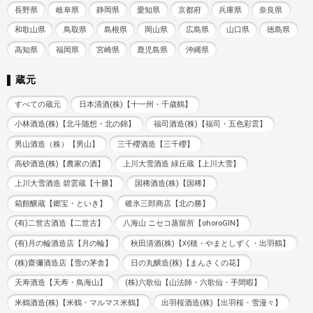
長野県
岐阜県
静岡県
愛知県
京都府
兵庫県
奈良県
和歌山県
鳥取県
島根県
岡山県
広島県
山口県
徳島県
高知県
福岡県
宮崎県
鹿児島県
沖縄県
蔵元
すべての蔵元
日本清酒(株)【十一州・千歳鶴】
小林酒造(株)【北斗随想・北の錦】
福司酒造(株)【福司・五色彩雲】
男山酒造（株）【男山】
三千櫻酒造【三千櫻】
高砂酒造(株)【農家の酒】
上川大雪酒造 緑丘蔵【上川大雪】
上川大雪酒造 碧雲蔵【十勝】
国稀酒造(株)【国稀】
箱館醸蔵【郷宝・といき】
碓氷三郎商店【北の勝】
(有)二世古酒造【二世古】
八海山 ニセコ蒸留所【ohoroGIN】
(有)月の輪酒造店【月の輪】
秋田清酒(株)【刈穂・やまとしずく・出羽鶴】
(株)齋彌酒造店【雪の茅舎】
日の丸醸造(株)【まんさくの花】
天寿酒造【天寿・鳥海山】
(株)六歌仙【山法師・六歌仙・手間暇】
米鶴酒造(株)【米鶴・マルマス米鶴】
出羽桜酒造(株)【出羽桜・雪漫々】