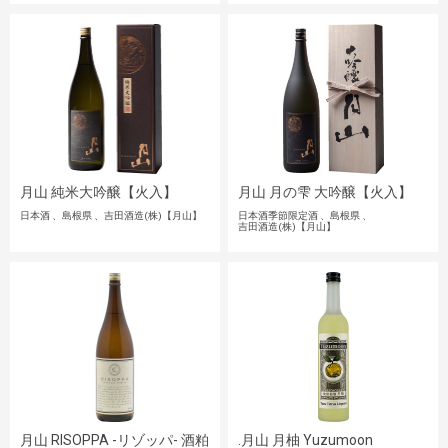
月山 純米大吟醸【火入】
月山 月の雫 大吟醸【火入】
日本酒
島根県
吉田酒造(株)【月山】
日本酒季節限定酒
島根県
吉田酒造(株)【月山】
月山 RISOPPA -リゾッパ- 酒粕
.月山 月柚 Yuzumoon