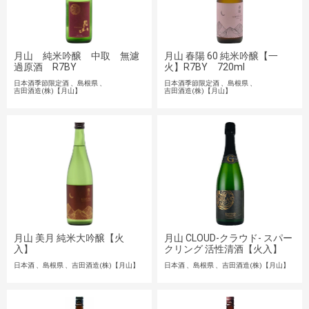
月山 純米吟醸 中取 無濾
月山 春陽 60 純米吟醸【一
過原酒 R7BY
火】R7BY 720ml
日本酒季節限定酒
島根県
日本酒季節限定酒
島根県
吉田酒造(株)【月山】
吉田酒造(株)【月山】
月山 美月 純米大吟醸【火
月山 CLOUD-クラウド- スパー
入】
クリング 活性清酒【火入】
日本酒
島根県
吉田酒造(株)【月山】
日本酒
島根県
吉田酒造(株)【月山】